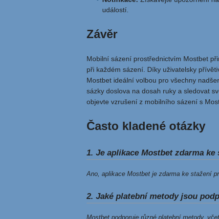
událostí.
Závěr
Mobilní sázení prostřednictvím Mostbet při
při každém sázení. Díky uživatelsky přívět
Mostbet ideální volbou pro všechny nadš
sázky doslova na dosah ruky a sledovat své
objevte vzrušení z mobilního sázení s Mos
Často kladené otázky
1. Je aplikace Mostbet zdarma ke 
Ano, aplikace Mostbet je zdarma ke stažení pr
2. Jaké platební metody jsou pod
Mostbet podporuje různé platební metody, vče