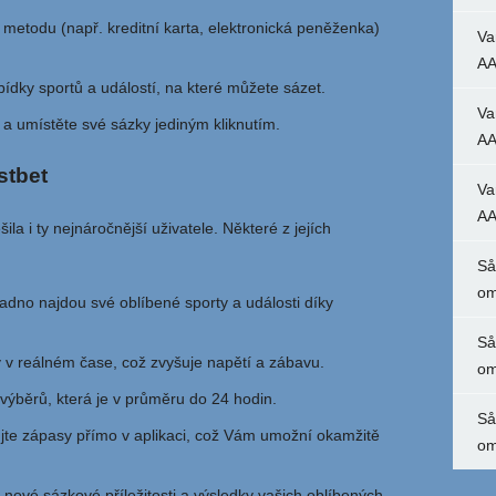
í metodu (např. kreditní karta, elektronická peněženka)
Va
AA
bídky sportů a událostí, na které můžete sázet.
Va
y a umístěte své sázky jediným kliknutím.
AA
stbet
Va
AA
la i ty nejnáročnější uživatele. Některé z jejích
Så
om
adno najdou své oblíbené sporty a události díky
Så
v reálném čase, což zvyšuje napětí a zábavu.
om
 výběrů, která je v průměru do 24 hodin.
Så
jte zápasy přímo v aplikaci, což Vám umožní okamžitě
om
nové sázkové příležitosti a výsledky vašich oblíbených