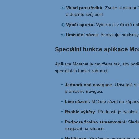
Vklad prostředků:
Zvolte si platebn
a doplňte svůj účet.
Výběr sportu:
Vyberte si z široké na
Umístění sázek:
Analyzujte statistik
Speciální funkce aplikace Mo
Aplikace Mostbet je navržena tak, aby potěši
speciálních funkcí zahrnují:
Jednoduchá navigace:
Uživatelé sn
přehledné navigaci.
Live sázení:
Můžete sázet na zápasy 
Rychlé výběry:
Předností je rychlost
Podpora živého streamování:
Sledu
reagovat na situace.
Notifikace:
Získávejte upozornění na 