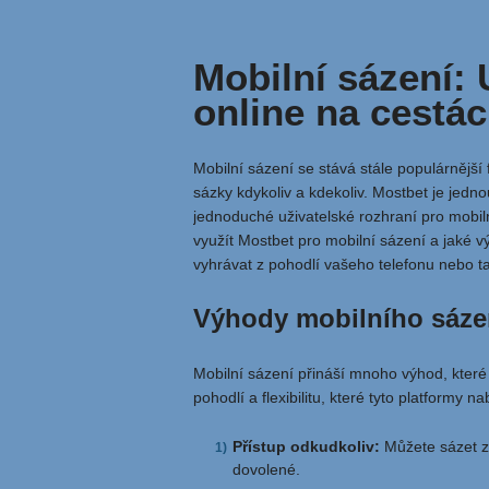
Mobilní sázení: 
online na cestá
Mobilní sázení se stává stále populárnější
sázky kdykoliv a kdekoliv. Mostbet je jedno
jednoduché uživatelské rozhraní pro mobil
využít Mostbet pro mobilní sázení a jaké vý
vyhrávat z pohodlí vašeho telefonu nebo ta
Výhody mobilního sáze
Mobilní sázení přináší mnoho výhod, které 
pohodlí a flexibilitu, které tyto platformy n
Přístup odkudkoliv:
Můžete sázet z 
dovolené.