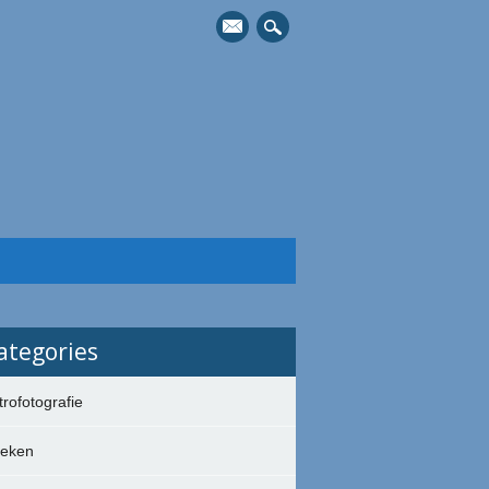
mail
ategories
trofotografie
eken