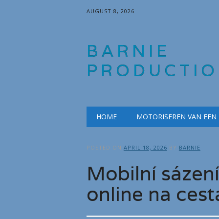
AUGUST 8, 2026
BARNIE
PRODUCTIO
Main menu
Skip
HOME
MOTORISEREN VAN EEN
to
content
POSTED ON
APRIL 18, 2026
BY
BARNIE
Mobilní sázení
online na ces