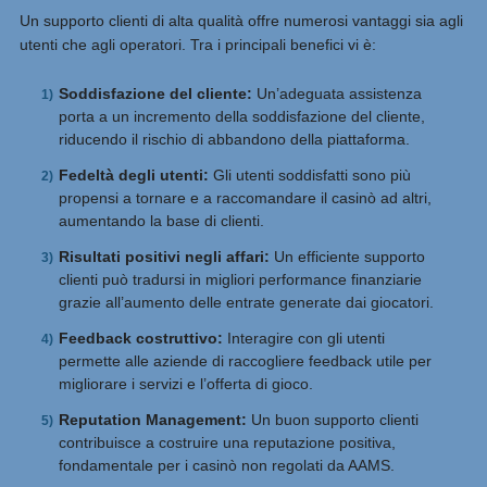
Un supporto clienti di alta qualità offre numerosi vantaggi sia agli
utenti che agli operatori. Tra i principali benefici vi è:
Soddisfazione del cliente:
Un’adeguata assistenza
porta a un incremento della soddisfazione del cliente,
riducendo il rischio di abbandono della piattaforma.
Fedeltà degli utenti:
Gli utenti soddisfatti sono più
propensi a tornare e a raccomandare il casinò ad altri,
aumentando la base di clienti.
Risultati positivi negli affari:
Un efficiente supporto
clienti può tradursi in migliori performance finanziarie
grazie all’aumento delle entrate generate dai giocatori.
Feedback costruttivo:
Interagire con gli utenti
permette alle aziende di raccogliere feedback utile per
migliorare i servizi e l’offerta di gioco.
Reputation Management:
Un buon supporto clienti
contribuisce a costruire una reputazione positiva,
fondamentale per i casinò non regolati da AAMS.