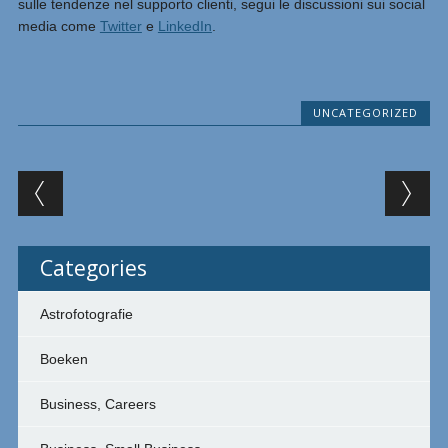
sulle tendenze nel supporto clienti, segui le discussioni sui social
media come
Twitter
e
LinkedIn
.
UNCATEGORIZED
Post navigation
Categories
Astrofotografie
Boeken
Business, Careers