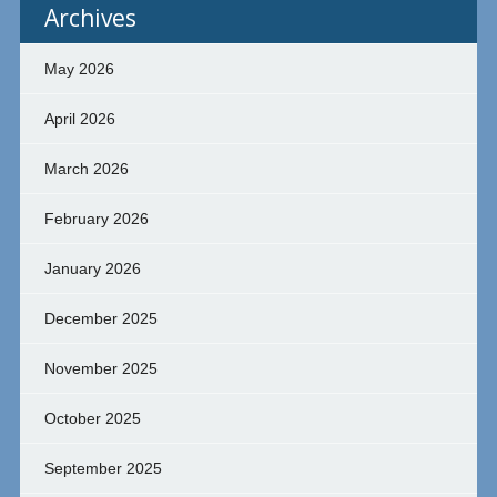
Archives
May 2026
April 2026
March 2026
February 2026
January 2026
December 2025
November 2025
October 2025
September 2025