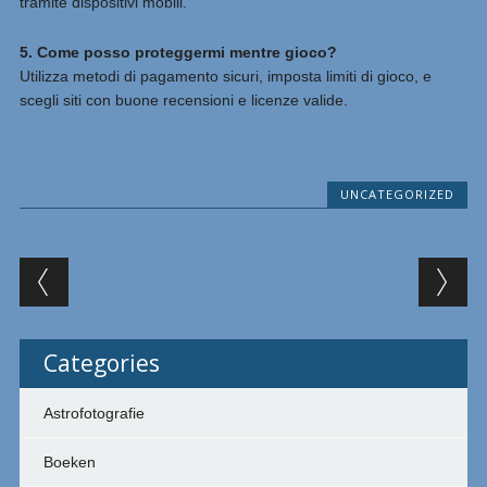
tramite dispositivi mobili.
5. Come posso proteggermi mentre gioco?
Utilizza metodi di pagamento sicuri, imposta limiti di gioco, e
scegli siti con buone recensioni e licenze valide.
UNCATEGORIZED
Post navigation
Categories
Astrofotografie
Boeken