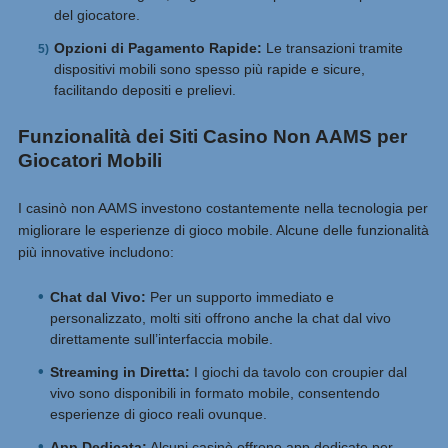
del giocatore.
Opzioni di Pagamento Rapide:
Le transazioni tramite
dispositivi mobili sono spesso più rapide e sicure,
facilitando depositi e prelievi.
Funzionalità dei Siti Casino Non AAMS per
Giocatori Mobili
I casinò non AAMS investono costantemente nella tecnologia per
migliorare le esperienze di gioco mobile. Alcune delle funzionalità
più innovative includono:
Chat dal Vivo:
Per un supporto immediato e
personalizzato, molti siti offrono anche la chat dal vivo
direttamente sull’interfaccia mobile.
Streaming in Diretta:
I giochi da tavolo con croupier dal
vivo sono disponibili in formato mobile, consentendo
esperienze di gioco reali ovunque.
App Dedicata:
Alcuni casinò offrono app dedicate per