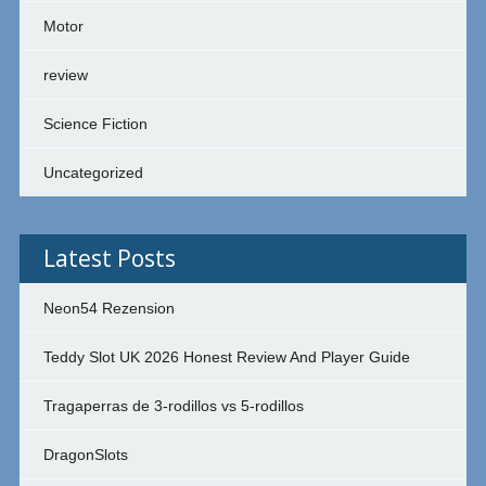
Motor
review
Science Fiction
Uncategorized
Latest Posts
Neon54 Rezension
Teddy Slot UK 2026 Honest Review And Player Guide
Tragaperras de 3-rodillos vs 5-rodillos
DragonSlots