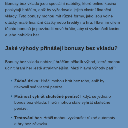
Bonusy bez vkladu jsou speciální nabídky, které online kasina
poskytují hráčům, aniž by vyžadovala jejich vlastní finanční
vklady. Tyto bonusy mohou mít různé formy, jako jsou volné
otáčky, malé finanční částky nebo kredity na hru. Hlavním cílem
těchto bonusů je povzbudit nové hráče, aby si vyzkoušeli kasino
a jeho nabídku her.
Jaké výhody přinášejí bonusy bez vkladu?
Bonusy bez vkladu nabízejí hráčům několik výhod, které mohou
učinit hraní her ještě atraktivnějším. Mezi hlavní výhody patří:
Žádné riziko:
Hráči mohou hrát bez toho, aniž by
riskovali své vlastní peníze.
Možnost vyhrát skutečné peníze:
I když se jedná o
bonus bez vkladu, hráči mohou stále vyhrát skutečné
peníze.
Testování her:
Hráči mohou vyzkoušet různé automaty
a hry bez závazku.