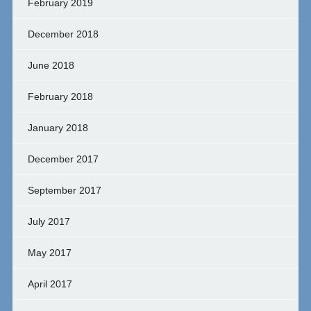
February 2019
December 2018
June 2018
February 2018
January 2018
December 2017
September 2017
July 2017
May 2017
April 2017