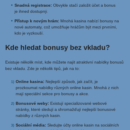
Snadná registrace:
Obvykle stačí založit účet a bonus
je ihned dostupný.
Přístup k novým hrám:
Mnohá kasina nabízí bonusy na
nové automaty, což umožňuje hráčům být mezi prvními,
kdo je vyzkouší.
Kde hledat bonusy bez vkladu?
Existuje několik míst, kde můžete najít atraktivní nabídky bonusů
bez vkladu. Zde je několik tipů, jak na to:
Online kasina:
Nejlepší způsob, jak začít, je
prozkoumat nabídky různých online kasin. Mnohá z nich
mají speciální sekce pro bonusy a akce.
Bonusové weby:
Existují specializované webové
stránky, které sledují a shromažďují nejlepší bonusové
nabídky z různých kasin.
Sociální média:
Sledujte účty online kasin na sociálních