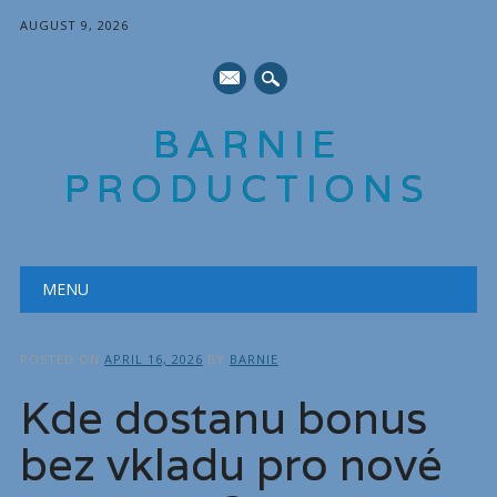
AUGUST 9, 2026
mail
BARNIE
PRODUCTIONS
Main menu
Skip
MENU
to
content
POSTED ON
APRIL 16, 2026
BY
BARNIE
Kde dostanu bonus
bez vkladu pro nové