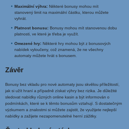
Maximální výhra:
Některé bonusy mohou mít
stanovený limit na maximální částku, kterou můžete
vyhrát.
Platnost bonusu:
Bonusy mohou mít stanovenou dobu
platnosti, ve které je třeba je využít.
Omezené hry:
Některé hry mohou být z bonusových
nabídek vyloučeny, což znamená, že ne všechny
automaty můžete hrát s bonusem.
Závěr
Bonusy bez vkladu pro nové automaty jsou skvělou příležitostí,
jak si užít hraní a případně získat výhry bez rizika. Je důležité
sledovat nabídky různých online kasin a být informován o
podmínkách, které se k těmto bonusům vztahují. S dostatečným
výzkumem a znalostmi si můžete zajistit, že využijete nejlepší
nabídky a zažijete nezapomenutelné herní zážitky.