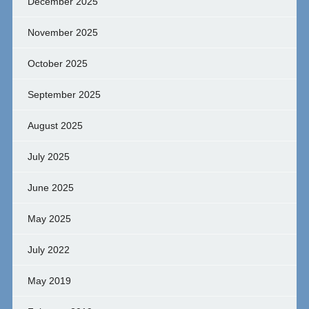
December 2025
November 2025
October 2025
September 2025
August 2025
July 2025
June 2025
May 2025
July 2022
May 2019