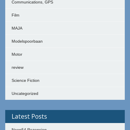
Communications, GPS
Film
MAJA
Modelspoorbaan
Motor
review
Science Fiction
Uncategorized
Latest Posts
Neon54 Rezension