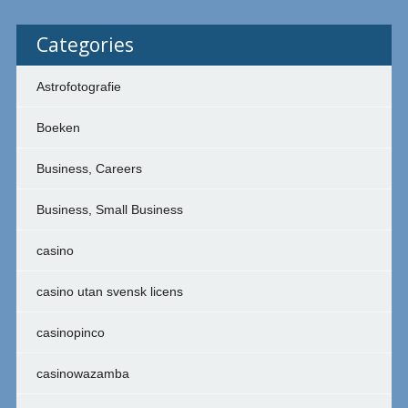
Categories
Astrofotografie
Boeken
Business, Careers
Business, Small Business
casino
casino utan svensk licens
casinopinco
casinowazamba