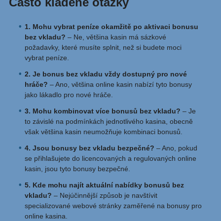
Často kladené otázky
1. Mohu vybrat peníze okamžitě po aktivaci bonusu
bez vkladu?
– Ne, většina kasin má sázkové
požadavky, které musíte splnit, než si budete moci
vybrat peníze.
2. Je bonus bez vkladu vždy dostupný pro nové
hráče?
– Ano, většina online kasin nabízí tyto bonusy
jako lákadlo pro nové hráče.
3. Mohu kombinovat více bonusů bez vkladu?
– Je
to závislé na podmínkách jednotlivého kasina, obecně
však většina kasin neumožňuje kombinaci bonusů.
4. Jsou bonusy bez vkladu bezpečné?
– Ano, pokud
se přihlašujete do licencovaných a regulovaných online
kasin, jsou tyto bonusy bezpečné.
5. Kde mohu najít aktuální nabídky bonusů bez
vkladu?
– Nejúčinnější způsob je navštívit
specializované webové stránky zaměřené na bonusy pro
online kasina.