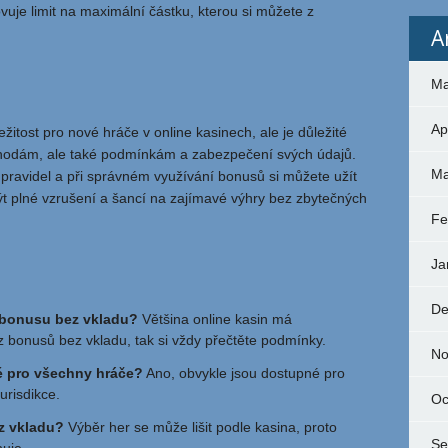
uje limit na maximální částku, kterou si můžete z
A
Ma
Ap
žitost pro nové hráče v online kasinech, ale je důležité
ýhodám, ale také podmínkám a zabezpečení svých údajů.
Ma
pravidel a při správném využívání bonusů si můžete užít
t plné vzrušení a šancí na zajímavé výhry bez zbytečných
Fe
Ja
De
 bonusu bez vkladu?
Většina online kasin má
 bonusů bez vkladu, tak si vždy přečtěte podmínky.
No
 pro všechny hráče?
Ano, obvykle jsou dostupné pro
urisdikce.
Oc
z vkladu?
Výběr her se může lišit podle kasina, proto
Se