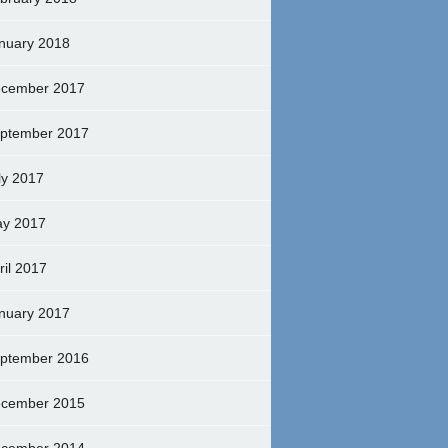
nuary 2018
cember 2017
ptember 2017
ly 2017
y 2017
ril 2017
nuary 2017
ptember 2016
cember 2015