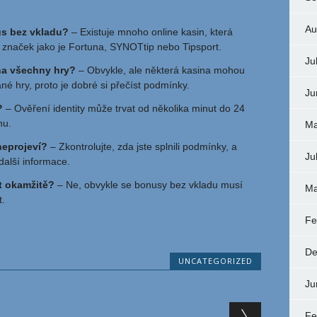
Au
us bez vkladu?
– Existuje mnoho online kasin, která
 značek jako je Fortuna, SYNOTtip nebo Tipsport.
Ju
na všechny hry?
– Obvykle, ale některá kasina mohou
é hry, proto je dobré si přečíst podmínky.
Ju
?
– Ověření identity může trvat od několika minut do 24
nu.
Ma
neprojeví?
– Zkontrolujte, zda jste splnili podmínky, a
Ju
další informace.
t okamžitě?
– Ne, obvykle se bonusy bez vkladu musí
Ma
t.
Fe
De
UNCATEGORIZED
Ju
Fe