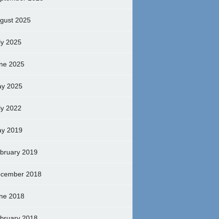
gust 2025
ly 2025
ne 2025
y 2025
ly 2022
y 2019
bruary 2019
cember 2018
ne 2018
bruary 2018