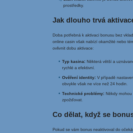
prostředky.
Jak dlouho trvá aktiva
Doba potřebná k aktivaci bonusu bez vkladu
online casin však nabízí okamžité nebo té
ovlivnit dobu aktivace:
Typ kasina:
Některá větší a uznávaně
rychlé a efektivní.
Ověření identity:
V případě nastavení
obvykle však ne více než 24 hodin.
Technické problémy:
Někdy mohou na
zpožďovat.
Co dělat, když se bonu
Pokud se vám bonus neaktivoval do očekáv