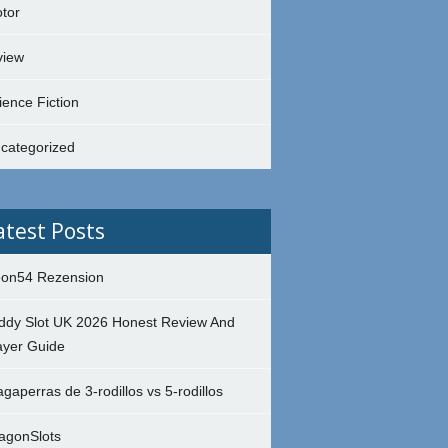
tor
view
ience Fiction
categorized
atest Posts
on54 Rezension
ddy Slot UK 2026 Honest Review And
ayer Guide
agaperras de 3-rodillos vs 5-rodillos
agonSlots