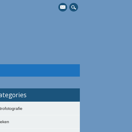
mail
ategories
trofotografie
eken