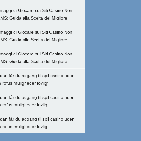
ntaggi di Giocare sui Siti Casino Non
MS: Guida alla Scelta del Migliore
ntaggi di Giocare sui Siti Casino Non
MS: Guida alla Scelta del Migliore
ntaggi di Giocare sui Siti Casino Non
MS: Guida alla Scelta del Migliore
dan får du adgang til spil casino uden
 rofus muligheder lovligt
dan får du adgang til spil casino uden
 rofus muligheder lovligt
dan får du adgang til spil casino uden
 rofus muligheder lovligt