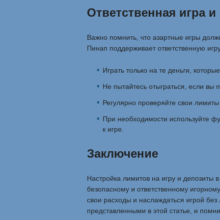
Ответственная игра и
Важно помнить, что азартные игры должн
Пинап поддерживает ответственную игру 
Играть только на те деньги, которы
Не пытайтесь отыграться, если вы 
Регулярно проверяйте свои лимиты 
При необходимости используйте фу
к игре.
Заключение
Настройка лимитов на игру и депозиты 
безопасному и ответственному игорному
свои расходы и наслаждаться игрой без
представленными в этой статье, и помни