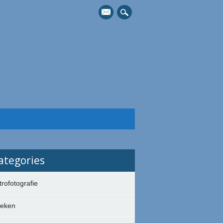
mail
ategories
trofotografie
eken