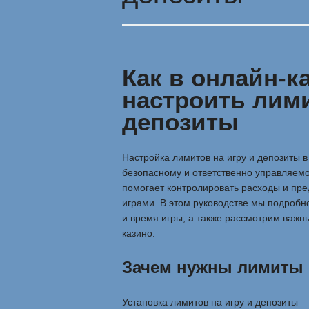
Как в онлайн-к
настроить лими
депозиты
Настройка лимитов на игру и депозиты 
безопасному и ответственно управляемо
помогает контролировать расходы и пр
играми. В этом руководстве мы подробно
и время игры, а также рассмотрим важны
казино.
Зачем нужны лимиты 
Установка лимитов на игру и депозиты —