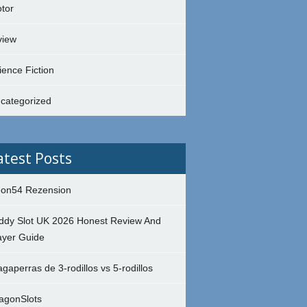
tor
view
ience Fiction
categorized
atest Posts
on54 Rezension
ddy Slot UK 2026 Honest Review And
ayer Guide
agaperras de 3-rodillos vs 5-rodillos
agonSlots