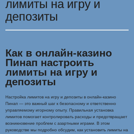
лимиты на игру и
депозиты
Как в онлайн-казино
Пинап настроить
лимиты на игру и
депозиты
Настройка лимитов на игру и депозиты в онлайн-казино
Пинап — это важный шаг к безопасному и ответственно
управляемому игорному опыту. Правильная установка
лимитов помогает контролировать расходы и предотвращает
возникновение проблем с азартными играми. В этом
руководстве мы подробно обсудим, как установить лимиты на