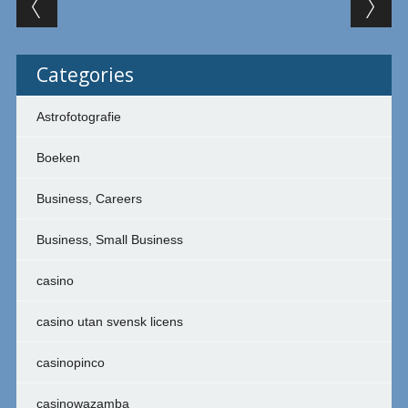
Post navigation
Categories
Astrofotografie
Boeken
Business, Careers
Business, Small Business
casino
casino utan svensk licens
casinopinco
casinowazamba