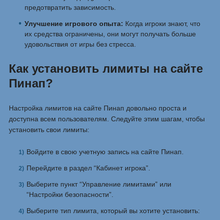
предотвратить зависимость.
Улучшение игрового опыта:
Когда игроки знают, что
их средства ограничены, они могут получать больше
удовольствия от игры без стресса.
Как установить лимиты на сайте
Пинап?
Настройка лимитов на сайте Пинап довольно проста и
доступна всем пользователям. Следуйте этим шагам, чтобы
установить свои лимиты:
Войдите в свою учетную запись на сайте Пинап.
Перейдите в раздел “Кабинет игрока”.
Выберите пункт “Управление лимитами” или
“Настройки безопасности”.
Выберите тип лимита, который вы хотите установить: