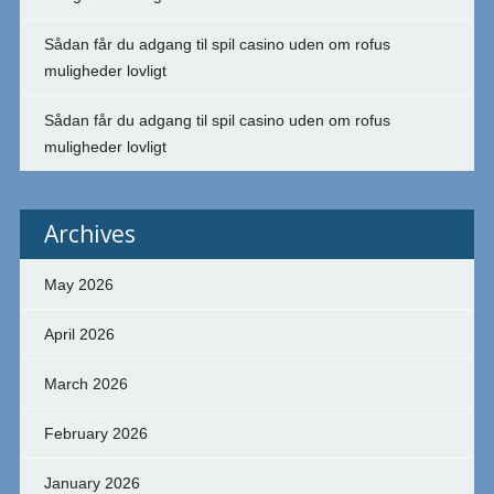
Sådan får du adgang til spil casino uden om rofus
muligheder lovligt
Sådan får du adgang til spil casino uden om rofus
muligheder lovligt
Archives
May 2026
April 2026
March 2026
February 2026
January 2026