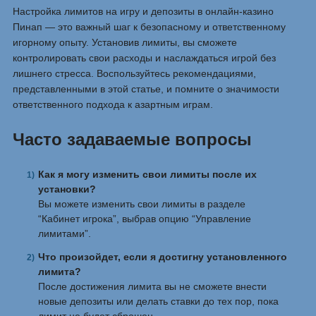
Настройка лимитов на игру и депозиты в онлайн-казино
Пинап — это важный шаг к безопасному и ответственному
игорному опыту. Установив лимиты, вы сможете
контролировать свои расходы и наслаждаться игрой без
лишнего стресса. Воспользуйтесь рекомендациями,
представленными в этой статье, и помните о значимости
ответственного подхода к азартным играм.
Часто задаваемые вопросы
Как я могу изменить свои лимиты после их
установки?
Вы можете изменить свои лимиты в разделе
“Кабинет игрока”, выбрав опцию “Управление
лимитами”.
Что произойдет, если я достигну установленного
лимита?
После достижения лимита вы не сможете внести
новые депозиты или делать ставки до тех пор, пока