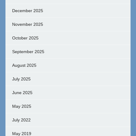
December 2025
November 2025
October 2025
September 2025
August 2025
July 2025
June 2025
May 2025
July 2022
May 2019