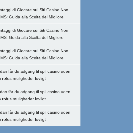
ntaggi di Giocare sui Siti Casino Non
MS: Guida alla Scelta del Migliore
ntaggi di Giocare sui Siti Casino Non
MS: Guida alla Scelta del Migliore
ntaggi di Giocare sui Siti Casino Non
MS: Guida alla Scelta del Migliore
dan får du adgang til spil casino uden
 rofus muligheder lovligt
dan får du adgang til spil casino uden
 rofus muligheder lovligt
dan får du adgang til spil casino uden
 rofus muligheder lovligt