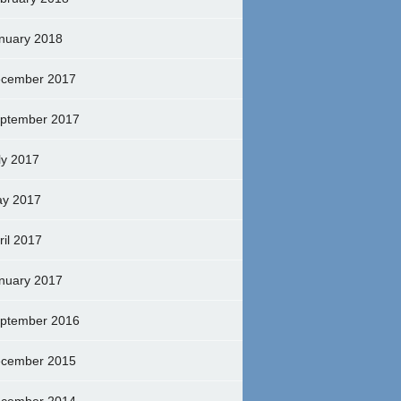
nuary 2018
cember 2017
ptember 2017
ly 2017
y 2017
ril 2017
nuary 2017
ptember 2016
cember 2015