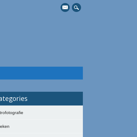
mail
ategories
trofotografie
eken