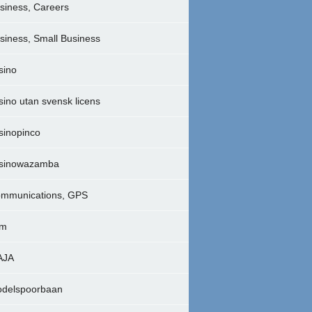
siness, Careers
siness, Small Business
sino
sino utan svensk licens
sinopinco
sinowazamba
mmunications, GPS
lm
AJA
delspoorbaan