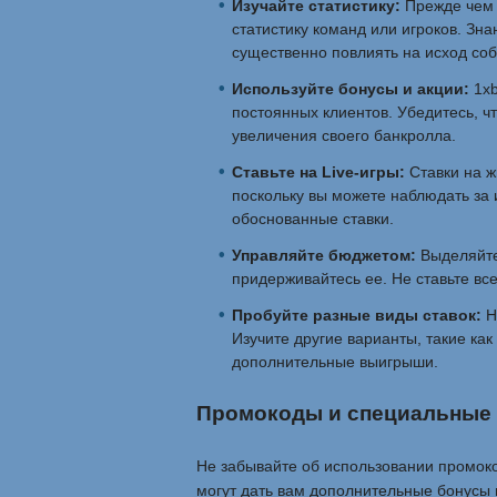
Изучайте статистику:
Прежде чем 
статистику команд или игроков. Зн
существенно повлиять на исход соб
Используйте бонусы и акции:
1xb
постоянных клиентов. Убедитесь, ч
увеличения своего банкролла.
Ставьте на Live-игры:
Ставки на ж
поскольку вы можете наблюдать за 
обоснованные ставки.
Управляйте бюджетом:
Выделяйте 
придерживайтесь ее. Не ставьте все
Пробуйте разные виды ставок:
Н
Изучите другие варианты, такие как
дополнительные выигрыши.
Промокоды и специальные
Не забывайте об использовании промоко
могут дать вам дополнительные бонусы 