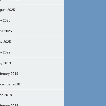
gust 2025
ly 2025
ne 2025
y 2025
ly 2022
y 2019
bruary 2019
cember 2018
ne 2018
bruary 2018