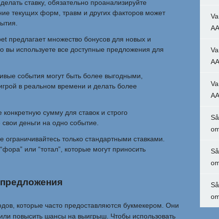
делать ставку, обязательно проанализируйте
ание текущих форм, травм и других факторов может
Va
ытия.
AA
et предлагает множество бонусов для новых и
то вы используете все доступные предложения для
Va
AA
ивые события могут быть более выгодными,
Va
игрой в реальном времени и делать более
AA
конкретную сумму для ставок и строго
Så
 свои деньги на одно событие.
om
е ограничивайтесь только стандартными ставками.
 “фора” или “тотал”, которые могут приносить
Så
om
 предложения
Så
om
дов, которые часто предоставляются букмекером. Они
или повысить шансы на выигрыш. Чтобы использовать