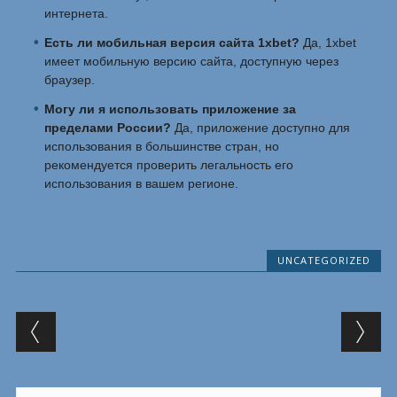
интернета.
Есть ли мобильная версия сайта 1xbet?
Да, 1xbet
имеет мобильную версию сайта, доступную через
браузер.
Могу ли я использовать приложение за
пределами России?
Да, приложение доступно для
использования в большинстве стран, но
рекомендуется проверить легальность его
использования в вашем регионе.
UNCATEGORIZED
Post navigation