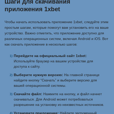
Шаги для скачивания
приложения 1xbet
Чтобы начать использовать приложение 1xbet, следуйте этим
простым шагам, которые помогут вам установить его на ваше
устройство. Важно отметить, что приложение доступно для
различных операционных систем, включая Android и iOS. Вот
как скачать приложение в несколько шагов:
Перейдите на официальный сайт 1xbet:
Используйте браузер на вашем устройстве для
доступа к сайту.
Выберите нужную версию:
На главной странице
найдите кнопку “Скачать” и выберите версию для
вашей операционной системы.
Скачайте файл:
Нажмите на кнопку, и файл начнет
скачиваться. Для Android может потребоваться
разрешение на установку из неизвестных источников.
Установите приложение:
Найдите загруженный