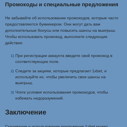
Промокоды и специальные предложения
Не забывайте об использовании промокодов, которые часто
предоставляются букмекером. Они могут дать вам
дополнительные бонусы или повысить шансы на выигрыш.
Чтобы использовать промокод, выполните следующие
действия:
При регистрации аккаунта введите свой промокод в
соответствующее поле.
Следите за акциям, которые предлагает 1xbet, и
используйте их, чтобы увеличить свои шансы на
выигрыш.
Чтите условия использования промокодов, чтобы
избежать недоразумений.
Заключение
Скачивание и использование приложения 1xbet может