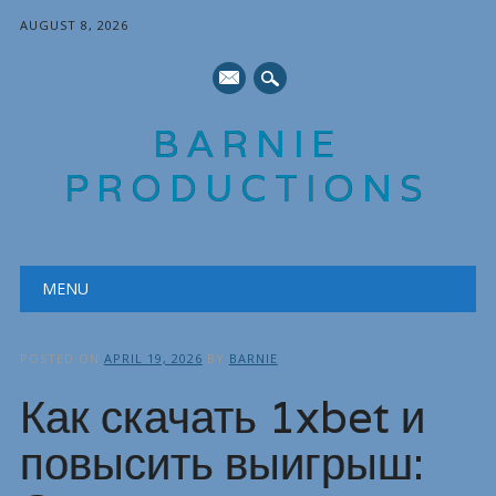
AUGUST 8, 2026
mail
BARNIE
PRODUCTIONS
Main menu
Skip
MENU
to
content
POSTED ON
APRIL 19, 2026
BY
BARNIE
Как скачать 1xbet и
повысить выигрыш: