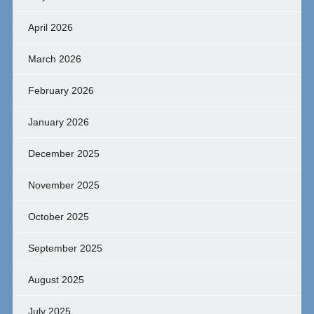
April 2026
March 2026
February 2026
January 2026
December 2025
November 2025
October 2025
September 2025
August 2025
July 2025