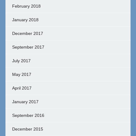
February 2018
January 2018
December 2017
September 2017
July 2017
May 2017
April 2017
January 2017
September 2016
December 2015