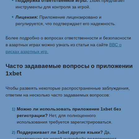
Поддержка ответственной игры:
1xbet предлагает
инструменты для контроля за игрой.
Лицензия:
Приложение лицензировано и
регулируется, что подтверждает его надежность.
Более подробно о вопросах ответственности и безопасности
в азартных играх можно узнать из статьи на сайте
BBC о
рисках азартных игр.
Часто задаваемые вопросы о приложении
1xbet
Чтобы развеять некоторые распространенные заблуждения,
ответим на несколько часто задаваемых вопросов:
Можно ли использовать приложение 1xbet без
регистрации?
Нет, для полноценного
использования требуется зарегистрироваться.
Поддерживает ли 1xbet другие языки?
Да,
приложение языковой интерфейс поддерживает