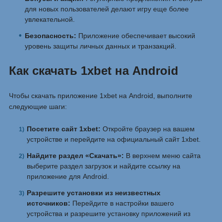
для новых пользователей делают игру еще более
увлекательной.
Безопасность:
Приложение обеспечивает высокий
уровень защиты личных данных и транзакций.
Как скачать 1xbet на Android
Чтобы скачать приложение 1xbet на Android, выполните
следующие шаги:
Посетите сайт 1xbet:
Откройте браузер на вашем
устройстве и перейдите на официальный сайт 1xbet.
Найдите раздел «Скачать»:
В верхнем меню сайта
выберите раздел загрузок и найдите ссылку на
приложение для Android.
Разрешите установки из неизвестных
источников:
Перейдите в настройки вашего
устройства и разрешите установку приложений из