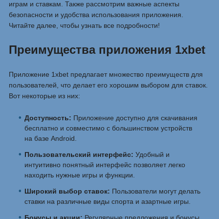
играм и ставкам. Также рассмотрим важные аспекты
безопасности и удобства использования приложения.
Читайте далее, чтобы узнать все подробности!
Преимущества приложения 1xbet
Приложение 1xbet предлагает множество преимуществ для
пользователей, что делает его хорошим выбором для ставок.
Вот некоторые из них:
Доступность:
Приложение доступно для скачивания
бесплатно и совместимо с большинством устройств
на базе Android.
Пользовательский интерфейс:
Удобный и
интуитивно понятный интерфейс позволяет легко
находить нужные игры и функции.
Широкий выбор ставок:
Пользователи могут делать
ставки на различные виды спорта и азартные игры.
Бонусы и акции:
Регулярные предложения и бонусы