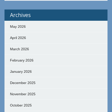
Archives
May 2026
April 2026
March 2026
February 2026
January 2026
December 2025
November 2025
October 2025