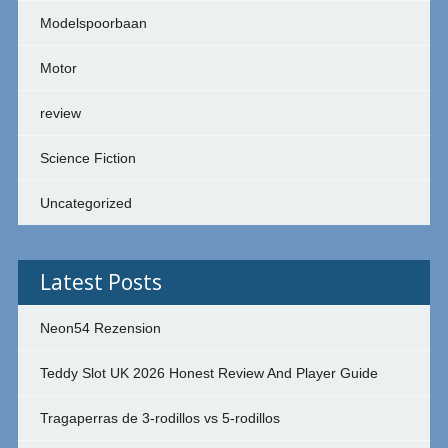
Modelspoorbaan
Motor
review
Science Fiction
Uncategorized
Latest Posts
Neon54 Rezension
Teddy Slot UK 2026 Honest Review And Player Guide
Tragaperras de 3-rodillos vs 5-rodillos