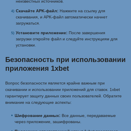
неизвестных источников.
Скачайте APK-файл:
Нажмите на ссылку для
скачивания, и APK-файл автоматически начнет
загружаться.
Установите приложение:
После завершения
загрузки откройте файл и следуйте инструкциям для
установки.
Безопасность при использовании
приложения 1xbet
Вопрос безопасности является крайне важным при
скачивании и использовании приложений для ставок. 1xbet
гарантирует защиту данных своих пользователей. Обратите
внимание на следующие аспекты:
Шифрование данных:
Все данные, передаваемые
через приложение, зашифрованы.