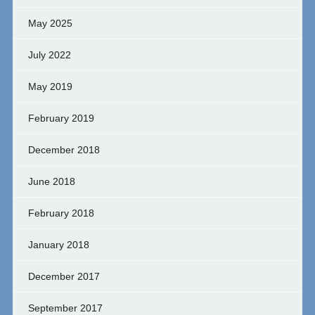
May 2025
July 2022
May 2019
February 2019
December 2018
June 2018
February 2018
January 2018
December 2017
September 2017