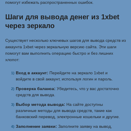
помогут избежать распространенных ошибок.
Шаги для вывода денег из 1xbet
через зеркало
Существует несколько ключевых шагов для вывода средств из
аккаунта 1xbet через зеркальную версию сайта. Эти шаги
помогут вам выполнить операцию быстро и без лишних
хлопот:
Вход в аккаунт:
Перейдите на зеркало 1xbet и
войдите в свой аккаунт, используя логин и пароль.
Проверка баланса:
Убедитесь, что у вас достаточно
средств для вывода.
Выбор метода вывода:
На сайте доступны
различные методы для вывода средств, такие как
банковский перевод, электронные кошельки и другие.
Заполнение заявки:
Заполните заявку на вывод,