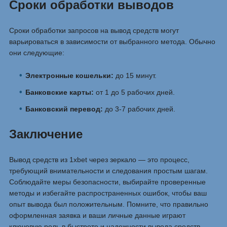
Сроки обработки выводов
Сроки обработки запросов на вывод средств могут
варьироваться в зависимости от выбранного метода. Обычно
они следующие:
Электронные кошельки:
до 15 минут.
Банковские карты:
от 1 до 5 рабочих дней.
Банковский перевод:
до 3-7 рабочих дней.
Заключение
Вывод средств из 1xbet через зеркало — это процесс,
требующий внимательности и следования простым шагам.
Соблюдайте меры безопасности, выбирайте проверенные
методы и избегайте распространенных ошибок, чтобы ваш
опыт вывода был положительным. Помните, что правильно
оформленная заявка и ваши личные данные играют
ключевую роль в быстроте и надежности вывода средств.