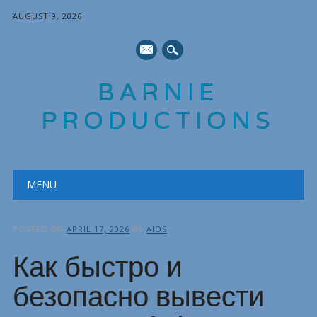
AUGUST 9, 2026
mail
BARNIE
PRODUCTIONS
Main menu
Skip
MENU
to
content
POSTED ON
APRIL 17, 2026
BY
AIOS
Как быстро и
безопасно вывести