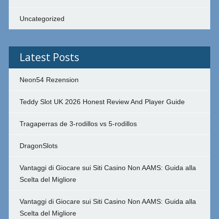
Uncategorized
Latest Posts
Neon54 Rezension
Teddy Slot UK 2026 Honest Review And Player Guide
Tragaperras de 3-rodillos vs 5-rodillos
DragonSlots
Vantaggi di Giocare sui Siti Casino Non AAMS: Guida alla
Scelta del Migliore
Vantaggi di Giocare sui Siti Casino Non AAMS: Guida alla
Scelta del Migliore