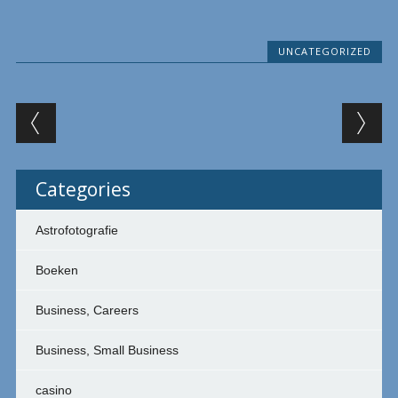
UNCATEGORIZED
Post navigation
Categories
Astrofotografie
Boeken
Business, Careers
Business, Small Business
casino