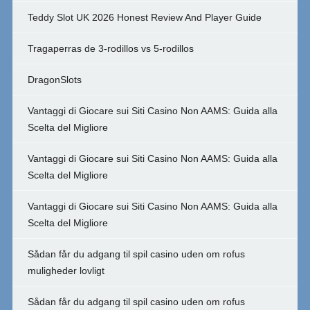
Teddy Slot UK 2026 Honest Review And Player Guide
Tragaperras de 3-rodillos vs 5-rodillos
DragonSlots
Vantaggi di Giocare sui Siti Casino Non AAMS: Guida alla
Scelta del Migliore
Vantaggi di Giocare sui Siti Casino Non AAMS: Guida alla
Scelta del Migliore
Vantaggi di Giocare sui Siti Casino Non AAMS: Guida alla
Scelta del Migliore
Sådan får du adgang til spil casino uden om rofus
muligheder lovligt
Sådan får du adgang til spil casino uden om rofus