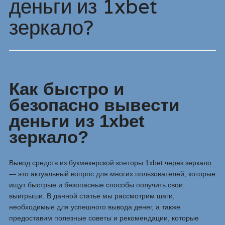
деньги из 1xbet
зеркало?
Как быстро и
безопасно вывести
деньги из 1xbet
зеркало?
Вывод средств из букмекерской конторы 1xbet через зеркало
— это актуальный вопрос для многих пользователей, которые
ищут быстрые и безопасные способы получить свои
выигрыши. В данной статье мы рассмотрим шаги,
необходимые для успешного вывода денег, а также
предоставим полезные советы и рекомендации, которые