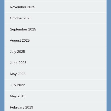
November 2025
October 2025
September 2025
August 2025
July 2025
June 2025
May 2025
July 2022
May 2019
February 2019