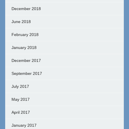
December 2018
June 2018
February 2018
January 2018
December 2017
September 2017
July 2017
May 2017
April 2017
January 2017