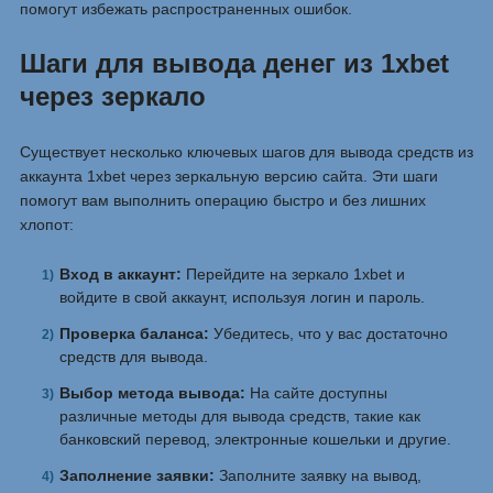
помогут избежать распространенных ошибок.
Шаги для вывода денег из 1xbet
через зеркало
Существует несколько ключевых шагов для вывода средств из
аккаунта 1xbet через зеркальную версию сайта. Эти шаги
помогут вам выполнить операцию быстро и без лишних
хлопот:
Вход в аккаунт:
Перейдите на зеркало 1xbet и
войдите в свой аккаунт, используя логин и пароль.
Проверка баланса:
Убедитесь, что у вас достаточно
средств для вывода.
Выбор метода вывода:
На сайте доступны
различные методы для вывода средств, такие как
банковский перевод, электронные кошельки и другие.
Заполнение заявки:
Заполните заявку на вывод,