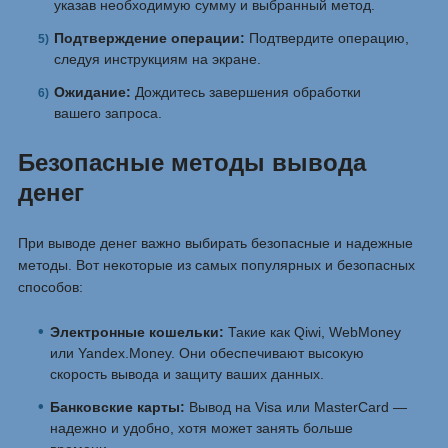
указав необходимую сумму и выбранный метод.
Подтверждение операции:
Подтвердите операцию,
следуя инструкциям на экране.
Ожидание:
Дождитесь завершения обработки
вашего запроса.
Безопасные методы вывода
денег
При выводе денег важно выбирать безопасные и надежные
методы. Вот некоторые из самых популярных и безопасных
способов:
Электронные кошельки:
Такие как Qiwi, WebMoney
или Yandex.Money. Они обеспечивают высокую
скорость вывода и защиту ваших данных.
Банковские карты:
Вывод на Visa или MasterCard —
надежно и удобно, хотя может занять больше