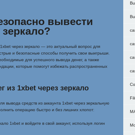
Bu
Bu
езопасно вывести
t зеркало?
ca
ca
1xbet через зеркало — это актуальный вопрос для
стрые и безопасные способы получить свои выигрыши.
ca
еобходимые для успешного вывода денег, а также
ндации, которые помогут избежать распространенных
ca
Co
 из 1xbet через зеркало
Fi
я вывода средств из аккаунта 1xbet через зеркальную
полнить операцию быстро и без лишних хлопот:
M
ало 1xbet и войдите в свой аккаунт, используя логин
Mo