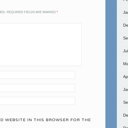
Ja
HED.
REQUIRED FIELDS ARE MARKED
*
De
Se
Ju
Ma
Ap
Ja
Se
De
ND WEBSITE IN THIS BROWSER FOR THE