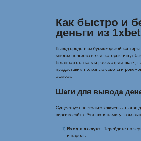
Как быстро и б
деньги из 1xbe
Вывод средств из букмекерской конторы 
многих пользователей, которые ищут бы
В данной статье мы рассмотрим шаги, н
предоставим полезные советы и рекоме
ошибок.
Шаги для вывода денег
Существует несколько ключевых шагов дл
версию сайта. Эти шаги помогут вам вы
Вход в аккаунт:
Перейдите на зерк
и пароль.