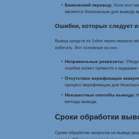
Банковский перевод:
Хотя этот ме
является безопасным для вывода к
Ошибки, которых следует и
Вывод средств из 1xbet через зеркало м
избегать. Вот основные из них:
Неправильные реквизиты:
Убедит
ошибка может привести к задержке 
Отсутствие верификации аккаунт
процесс верификации для безопасн
Неизвестные способы вывода:
Н
методы вывода.
Сроки обработки выв
Сроки обработки запросов на вывод сред