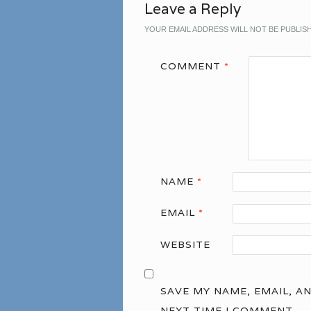
Leave a Reply
YOUR EMAIL ADDRESS WILL NOT BE PUBLIS
COMMENT
*
NAME
*
EMAIL
*
WEBSITE
SAVE MY NAME, EMAIL, A
NEXT TIME I COMMENT.