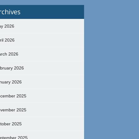
rchives
y 2026
ril 2026
rch 2026
bruary 2026
nuary 2026
cember 2025
vember 2025
tober 2025
ptember 2025