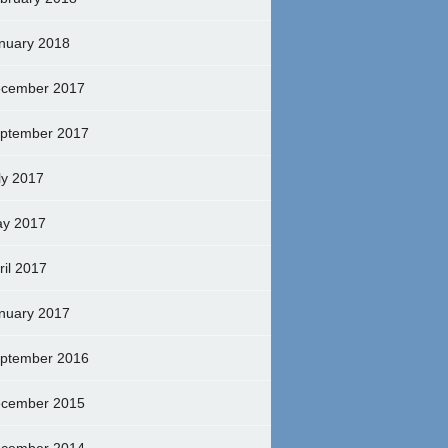
nuary 2018
cember 2017
ptember 2017
ly 2017
y 2017
ril 2017
nuary 2017
ptember 2016
cember 2015