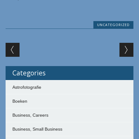
UNCATEGORIZED
Post navigation
Categories
Astrofotografie
Boeken
Business, Careers
Business, Small Business