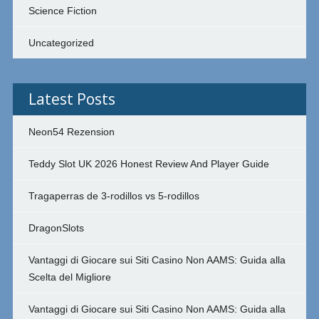
Science Fiction
Uncategorized
Latest Posts
Neon54 Rezension
Teddy Slot UK 2026 Honest Review And Player Guide
Tragaperras de 3-rodillos vs 5-rodillos
DragonSlots
Vantaggi di Giocare sui Siti Casino Non AAMS: Guida alla
Scelta del Migliore
Vantaggi di Giocare sui Siti Casino Non AAMS: Guida alla