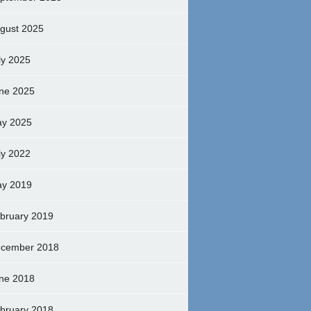
gust 2025
ly 2025
ne 2025
y 2025
ly 2022
y 2019
bruary 2019
cember 2018
ne 2018
bruary 2018