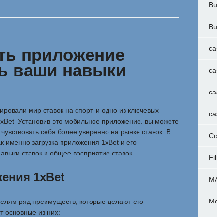
Bu
Bu
ca
ать приложение
ь ваши навыки
ca
ca
овали мир ставок на спорт, и одно из ключевых
ca
1xBet. Установив это мобильное приложение, вы можете
 чувствовать себя более уверенно на рынке ставок. В
Co
к именно загрузка приложения 1xBet и его
авыки ставок и общее восприятие ставок.
Fi
ения 1xBet
M
Mo
телям ряд преимуществ, которые делают его
т основные из них: