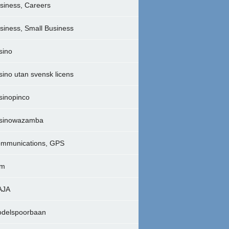
siness, Careers
siness, Small Business
sino
sino utan svensk licens
sinopinco
sinowazamba
mmunications, GPS
lm
AJA
delspoorbaan