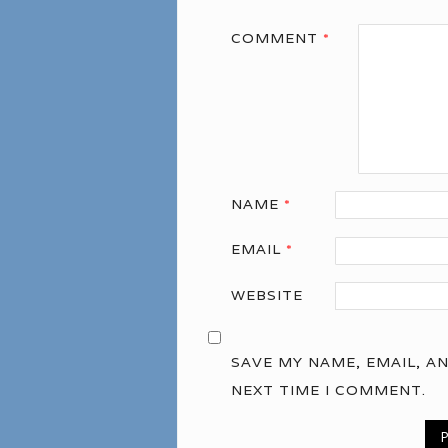
COMMENT
*
NAME
*
EMAIL
*
WEBSITE
SAVE MY NAME, EMAIL, A
NEXT TIME I COMMENT.