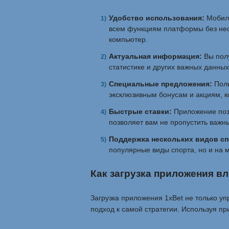
Удобство использования:
Мобиль
всем функциям платформы без нео
компьютер.
Актуальная информация:
Вы пол
статистике и других важных данны
Специальные предложения:
Поль
эксклюзивным бонусам и акциям, к
Быстрые ставки:
Приложение позв
позволяет вам не пропустить важн
Поддержка нескольких видов сп
популярные виды спорта, но и на 
Как загрузка приложения вл
Загрузка приложения 1xBet не только уп
подход к самой стратегии. Используя п