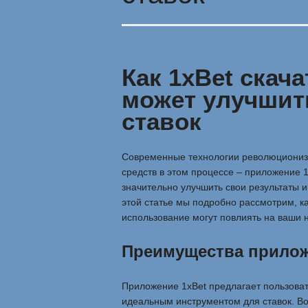
Как 1xBet скач
может улучшит
ставок
Современные технологии революционизир
средств в этом процессе – приложение 
значительно улучшить свои результаты и
этой статье мы подробно рассмотрим, ка
использование могут повлиять на ваши н
Преимущества прилож
Приложение 1xBet предлагает пользова
идеальным инструментом для ставок. Во