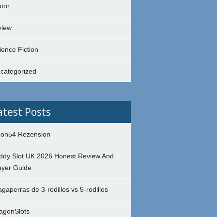
tor
view
ience Fiction
categorized
atest Posts
on54 Rezension
ddy Slot UK 2026 Honest Review And
ayer Guide
agaperras de 3-rodillos vs 5-rodillos
agonSlots