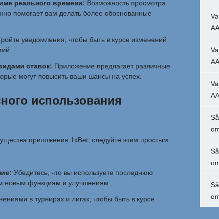
име реального времени:
Возможность просмотра
енно помогает вам делать более обоснованные
Va
AA
ройте уведомления, чтобы быть в курсе изменений
тий.
Va
AA
видами ставок:
Приложение предлагает различные
оторые могут повысить ваши шансы на успех.
Va
AA
ного использования
Så
om
ущества приложения 1xBet, следуйте этим простым
Så
om
ие:
Убедитесь, что вы используете последнюю
ем новым функциям и улучшениям.
Så
om
ениями в турнирах и лигах, чтобы быть в курсе