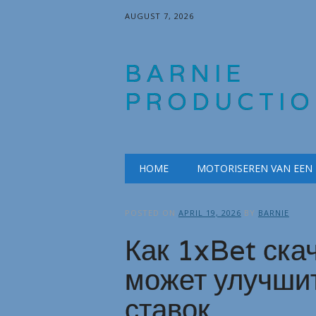
AUGUST 7, 2026
BARNIE
PRODUCTIO
Main menu
Skip
HOME
MOTORISEREN VAN EEN
to
content
POSTED ON
APRIL 19, 2026
BY
BARNIE
Как 1xBet ска
может улучши
ставок