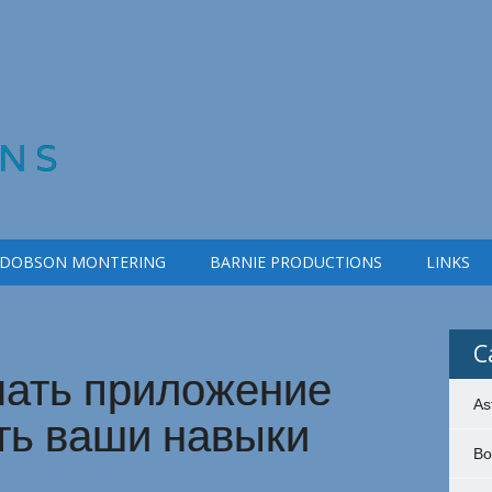
NS
 DOBSON MONTERING
BARNIE PRODUCTIONS
LINKS
C
чать приложение
As
ть ваши навыки
Bo