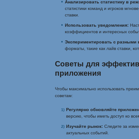
Анализировать статистику в реж
статистики команд и игроков мгнов
ставки.
Использовать уведомления:
Наст
коэффициентов и интересных собы
Экспериментировать с разными 
форматы, такие как лайв ставки, к
Советы для эффектив
приложения
Чтобы максимально использовать преим
советам:
Регулярно обновляйте приложен
версию, чтобы иметь доступ ко вс
Изучайте рынок:
Следите за измен
актуальных событий.