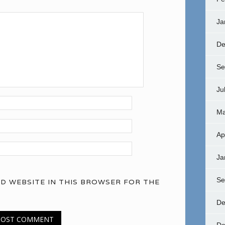
Ja
De
Se
Ju
Ma
Ap
Ja
Se
ND WEBSITE IN THIS BROWSER FOR THE
De