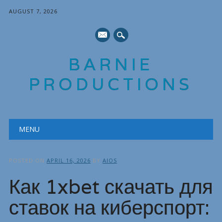
AUGUST 7, 2026
mail
BARNIE
PRODUCTIONS
Main menu
Skip
MENU
to
content
POSTED ON
APRIL 16, 2026
BY
AIOS
Как 1xbet скачать для
ставок на киберспорт: