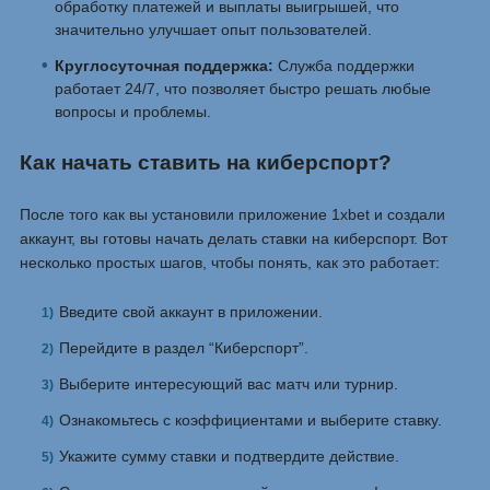
обработку платежей и выплаты выигрышей, что
значительно улучшает опыт пользователей.
Круглосуточная поддержка:
Служба поддержки
работает 24/7, что позволяет быстро решать любые
вопросы и проблемы.
Как начать ставить на киберспорт?
После того как вы установили приложение 1xbet и создали
аккаунт, вы готовы начать делать ставки на киберспорт. Вот
несколько простых шагов, чтобы понять, как это работает:
Введите свой аккаунт в приложении.
Перейдите в раздел “Киберспорт”.
Выберите интересующий вас матч или турнир.
Ознакомьтесь с коэффициентами и выберите ставку.
Укажите сумму ставки и подтвердите действие.