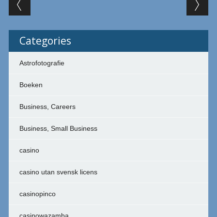
Post navigation
Categories
Astrofotografie
Boeken
Business, Careers
Business, Small Business
casino
casino utan svensk licens
casinopinco
casinowazamba