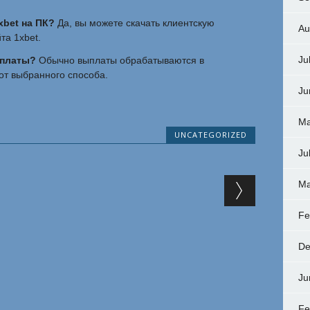
xbet на ПК?
Да, вы можете скачать клиентскую
Au
та 1xbet.
Ju
ыплаты?
Обычно выплаты обрабатываются в
 от выбранного способа.
Ju
Ma
UNCATEGORIZED
Ju
Ma
Fe
De
Ju
Fe