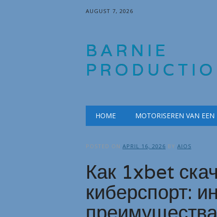
AUGUST 7, 2026
BARNIE
PRODUCTIO
Main menu
Skip
HOME
MOTORISEREN VAN EEN
to
content
POSTED ON
APRIL 16, 2026
BY
AIOS
Как 1xbet скач
киберспорт: и
преимуществ