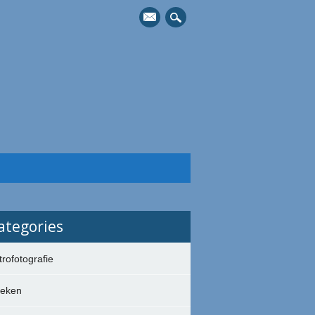
mail
ategories
trofotografie
eken