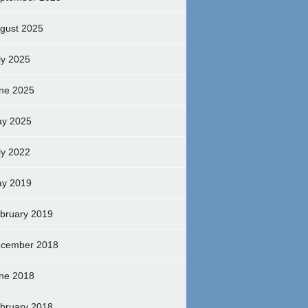
gust 2025
ly 2025
ne 2025
y 2025
ly 2022
y 2019
bruary 2019
cember 2018
ne 2018
bruary 2018