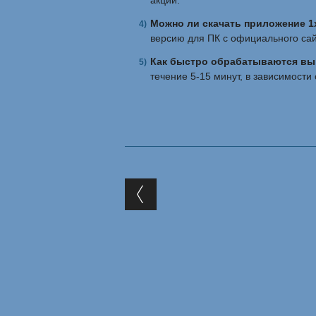
акции.
Можно ли скачать приложение 1
версию для ПК с официального сай
Как быстро обрабатываются в
течение 5-15 минут, в зависимости
Post navigation