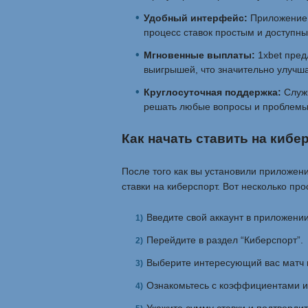
Удобный интерфейс:
Приложение 
процесс ставок простым и доступны
Мгновенные выплаты:
1xbet пред
выигрышей, что значительно улучша
Круглосуточная поддержка:
Служб
решать любые вопросы и проблемы
Как начать ставить на кибе
После того как вы установили приложение
ставки на киберспорт. Вот несколько про
Введите свой аккаунт в приложении
Перейдите в раздел “Киберспорт”.
Выберите интересующий вас матч 
Ознакомьтесь с коэффициентами и 