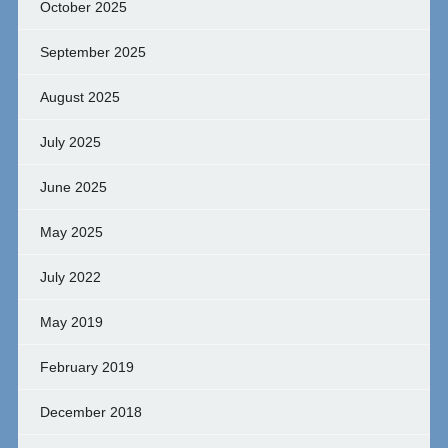
October 2025
September 2025
August 2025
July 2025
June 2025
May 2025
July 2022
May 2019
February 2019
December 2018