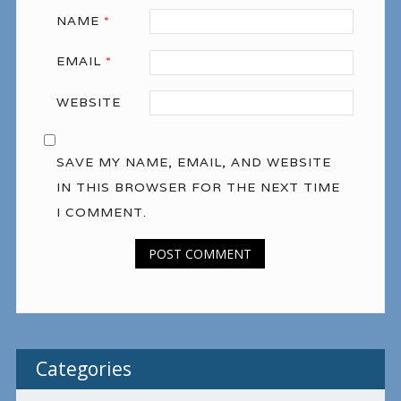
NAME
*
EMAIL
*
WEBSITE
SAVE MY NAME, EMAIL, AND WEBSITE
IN THIS BROWSER FOR THE NEXT TIME
I COMMENT.
Categories