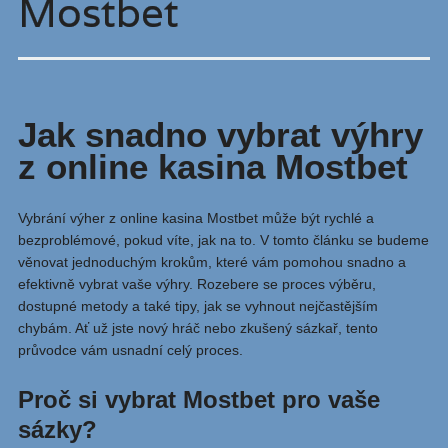
Mostbet
Jak snadno vybrat výhry
z online kasina Mostbet
Vybrání výher z online kasina Mostbet může být rychlé a
bezproblémové, pokud víte, jak na to. V tomto článku se budeme
věnovat jednoduchým krokům, které vám pomohou snadno a
efektivně vybrat vaše výhry. Rozebere se proces výběru,
dostupné metody a také tipy, jak se vyhnout nejčastějším
chybám. Ať už jste nový hráč nebo zkušený sázkař, tento
průvodce vám usnadní celý proces.
Proč si vybrat Mostbet pro vaše
sázky?