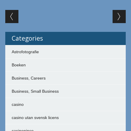
Post navigation
Categories
Astrofotografie
Boeken
Business, Careers
Business, Small Business
casino
casino utan svensk licens
casinopinco