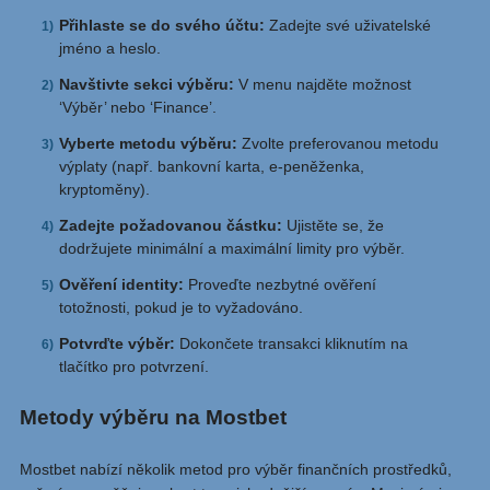
Přihlaste se do svého účtu:
Zadejte své uživatelské
jméno a heslo.
Navštivte sekci výběru:
V menu najděte možnost
‘Výběr’ nebo ‘Finance’.
Vyberte metodu výběru:
Zvolte preferovanou metodu
výplaty (např. bankovní karta, e-peněženka,
kryptoměny).
Zadejte požadovanou částku:
Ujistěte se, že
dodržujete minimální a maximální limity pro výběr.
Ověření identity:
Proveďte nezbytné ověření
totožnosti, pokud je to vyžadováno.
Potvrďte výběr:
Dokončete transakci kliknutím na
tlačítko pro potvrzení.
Metody výběru na Mostbet
Mostbet nabízí několik metod pro výběr finančních prostředků,