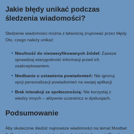
Jakie błędy unikać podczas
śledzenia wiadomości?
Sledzenie wiadomości można z łatwością zrujnować przez błędy.
Oto, czego należy unikać:
Nieufność do niezweryfikowanych źródeł:
Zawsze
sprawdzaj wiarygodność informacji przed ich
zaakceptowaniem.
Niedbanie o ustawienia powiadomień:
Nie ignoruj
opcji personalizacji powiadomień na swojej aplikacji.
Brak interakcji ze społecznością:
Nie korzystaj z
wiedzy innych – aktywnie uczestnicz w dyskusjach.
Podsumowanie
Aby skutecznie śledzić najnowsze wiadomości na temat Mostbet