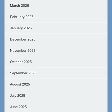
March 2026
February 2026
January 2026
December 2025
November 2025
October 2025
September 2025
August 2025
July 2025
June 2025