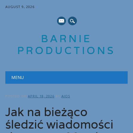
AUGUST 9, 2026
mail
BARNIE
PRODUCTIONS
Main menu
Skip
MENU
to
content
POSTED ON
APRIL 18, 2026
BY
AIOS
Jak na bieżąco
śledzić wiadomości