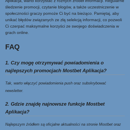
Aplikacja, warto korzystać z różnych źródeł informacji. Regularne
śledzenie promocji, czytanie blogów, a także uczestniczenie w
społeczności graczy pomoże Ci być na bieżąco. Pamiętaj, aby
unikać błędów związanych ze złą selekcją informacji, co pozwoli
Ci czerpać maksymalne korzyści ze swojego doświadczenia w
grach online.
FAQ
1. Czy mogę otrzymywać powiadomienia o
najlepszych promocjach Mostbet Aplikacja?
Tak, warto włączyć powiadomienia push oraz subskrybować
newsletter.
2. Gdzie znajdę najnowsze funkcje Mostbet
Aplikacja?
Najlepszym źródłem są oficjalne aktualności na stronie Mostbet oraz