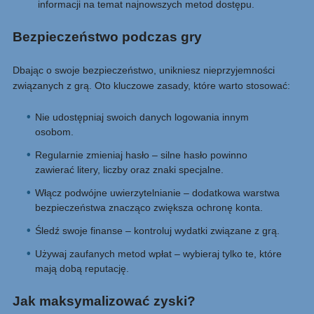
informacji na temat najnowszych metod dostępu.
Bezpieczeństwo podczas gry
Dbając o swoje bezpieczeństwo, unikniesz nieprzyjemności
związanych z grą. Oto kluczowe zasady, które warto stosować:
Nie udostępniaj swoich danych logowania innym
osobom.
Regularnie zmieniaj hasło – silne hasło powinno
zawierać litery, liczby oraz znaki specjalne.
Włącz podwójne uwierzytelnianie – dodatkowa warstwa
bezpieczeństwa znacząco zwiększa ochronę konta.
Śledź swoje finanse – kontroluj wydatki związane z grą.
Używaj zaufanych metod wpłat – wybieraj tylko te, które
mają dobą reputację.
Jak maksymalizować zyski?