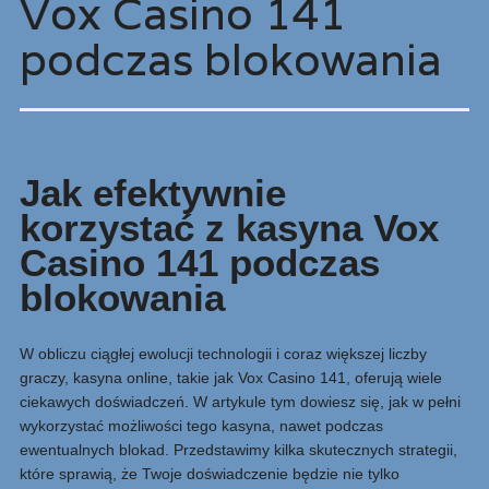
Vox Casino 141
podczas blokowania
Jak efektywnie
korzystać z kasyna Vox
Casino 141 podczas
blokowania
W obliczu ciągłej ewolucji technologii i coraz większej liczby
graczy, kasyna online, takie jak Vox Casino 141, oferują wiele
ciekawych doświadczeń. W artykule tym dowiesz się, jak w pełni
wykorzystać możliwości tego kasyna, nawet podczas
ewentualnych blokad. Przedstawimy kilka skutecznych strategii,
które sprawią, że Twoje doświadczenie będzie nie tylko