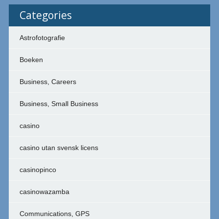
Categories
Astrofotografie
Boeken
Business, Careers
Business, Small Business
casino
casino utan svensk licens
casinopinco
casinowazamba
Communications, GPS