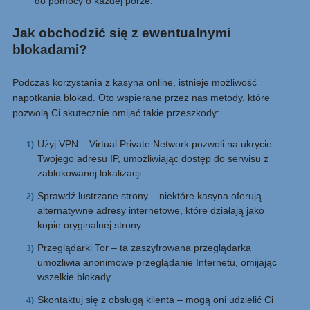
do pomocy o każdej porze.
Jak obchodzić się z ewentualnymi
blokadami?
Podczas korzystania z kasyna online, istnieje możliwość
napotkania blokad. Oto wspierane przez nas metody, które
pozwolą Ci skutecznie omijać takie przeszkody:
Użyj VPN – Virtual Private Network pozwoli na ukrycie
Twojego adresu IP, umożliwiając dostęp do serwisu z
zablokowanej lokalizacji.
Sprawdź lustrzane strony – niektóre kasyna oferują
alternatywne adresy internetowe, które działają jako
kopie oryginalnej strony.
Przeglądarki Tor – ta zaszyfrowana przeglądarka
umożliwia anonimowe przeglądanie Internetu, omijając
wszelkie blokady.
Skontaktuj się z obsługą klienta – mogą oni udzielić Ci