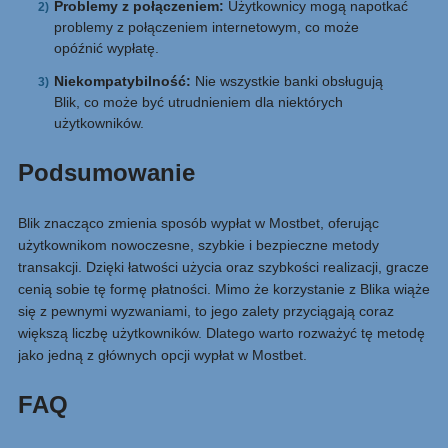
Problemy z połączeniem:
Użytkownicy mogą napotkać
problemy z połączeniem internetowym, co może
opóźnić wypłatę.
Niekompatybilność:
Nie wszystkie banki obsługują
Blik, co może być utrudnieniem dla niektórych
użytkowników.
Podsumowanie
Blik znacząco zmienia sposób wypłat w Mostbet, oferując
użytkownikom nowoczesne, szybkie i bezpieczne metody
transakcji. Dzięki łatwości użycia oraz szybkości realizacji, gracze
cenią sobie tę formę płatności. Mimo że korzystanie z Blika wiąże
się z pewnymi wyzwaniami, to jego zalety przyciągają coraz
większą liczbę użytkowników. Dlatego warto rozważyć tę metodę
jako jedną z głównych opcji wypłat w Mostbet.
FAQ