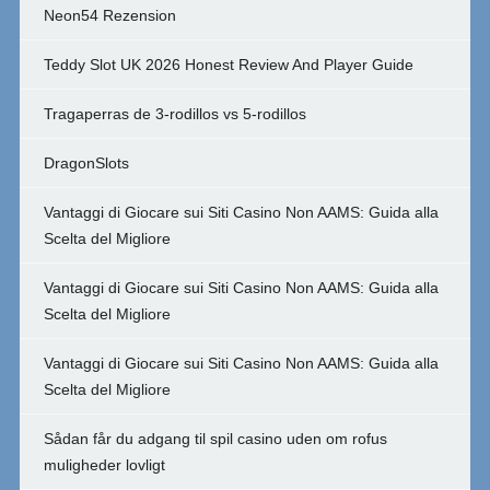
Neon54 Rezension
Teddy Slot UK 2026 Honest Review And Player Guide
Tragaperras de 3-rodillos vs 5-rodillos
DragonSlots
Vantaggi di Giocare sui Siti Casino Non AAMS: Guida alla
Scelta del Migliore
Vantaggi di Giocare sui Siti Casino Non AAMS: Guida alla
Scelta del Migliore
Vantaggi di Giocare sui Siti Casino Non AAMS: Guida alla
Scelta del Migliore
Sådan får du adgang til spil casino uden om rofus
muligheder lovligt