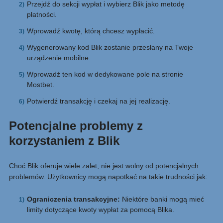
Przejdź do sekcji wypłat i wybierz Blik jako metodę
płatności.
Wprowadź kwotę, którą chcesz wypłacić.
Wygenerowany kod Blik zostanie przesłany na Twoje
urządzenie mobilne.
Wprowadź ten kod w dedykowane pole na stronie
Mostbet.
Potwierdź transakcję i czekaj na jej realizację.
Potencjalne problemy z
korzystaniem z Blik
Choć Blik oferuje wiele zalet, nie jest wolny od potencjalnych
problemów. Użytkownicy mogą napotkać na takie trudności jak:
Ograniczenia transakcyjne:
Niektóre banki mogą mieć
limity dotyczące kwoty wypłat za pomocą Blika.