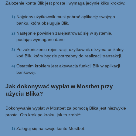
Założenie konta Blik jest proste i wymaga jedynie kilku kroków:
Najpierw użytkownik musi pobrać aplikację swojego
banku, która obsługuje Blik.
Następnie powinien zarejestrować się w systemie,
podając wymagane dane.
Po zakończeniu rejestracji, użytkownik otrzyma unikalny
kod Blik, który będzie potrzebny do realizacji transakcji.
Ostatnim krokiem jest aktywacja funkcji Blik w aplikacji
bankowej.
Jak dokonywać wypłat w Mostbet przy
użyciu Blika?
Dokonywanie wypłat w Mostbet za pomocą Blika jest niezwykle
proste. Oto krok po kroku, jak to zrobić:
Zaloguj się na swoje konto Mostbet.