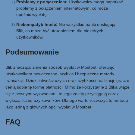
Problemy z połączeniem:
Użytkownicy mogą napotkać
problemy z połączeniem internetowym, co może
opóźnić wypłatę.
Niekompatybilność:
Nie wszystkie banki obsługują
Blik, co może być utrudnieniem dla niektórych
użytkowników.
Podsumowanie
Blik znacząco zmienia sposób wypłat w Mostbet, oferując
użytkownikom nowoczesne, szybkie i bezpieczne metody
transakcji. Dzięki łatwości użycia oraz szybkości realizacji, gracze
cenią sobie tę formę płatności. Mimo że korzystanie z Blika wiąże
się z pewnymi wyzwaniami, to jego zalety przyciągają coraz
większą liczbę użytkowników. Dlatego warto rozważyć tę metodę
jako jedną z głównych opcji wypłat w Mostbet.
FAQ