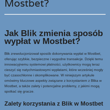
Mostbet?
Jak Blik zmienia sposób
wypłat w Mostbet?
Blik zrewolucjonizował sposób dokonywania wypłat w Mostbet,
oferując szybkie, bezpieczne i wygodne transakcje. Dzięki temu
innowacyjnemu systemowi płatności, użytkownicy mogą teraz
cieszyć się natychmiastowymi wypłatami, które wcześniej mogły
być czasochłonne i skomplikowane. W niniejszym artykule
omówimy kluczowe aspekty związane z korzystaniem z Blika w
Mostbet, a także zalety i potencjalne problemy, z jakimi mogą
spotkać się gracze.
Zalety korzystania z Blik w Mostbet