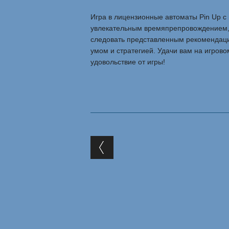
Игра в лицензионные автоматы Pin Up с
увлекательным времяпрепровождением, 
следовать представленным рекомендаци
умом и стратегией. Удачи вам на игрово
удовольствие от игры!
Post navigation