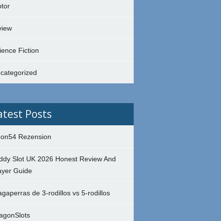
tor
view
ience Fiction
categorized
atest Posts
on54 Rezension
ddy Slot UK 2026 Honest Review And
ayer Guide
agaperras de 3-rodillos vs 5-rodillos
agonSlots