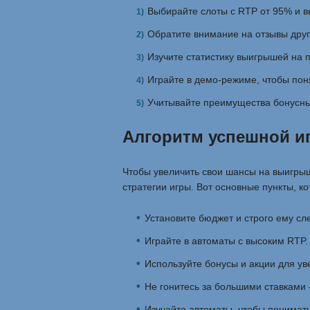
Выбирайте слоты с RTP от 95% и 
Обратите внимание на отзывы други
Изучите статистику выигрышей на 
Играйте в демо-режиме, чтобы пон
Учитывайте преимущества бонусны
Алгоритм успешной иг
Чтобы увеличить свои шансы на выигры
стратегии игры. Вот основные пункты, ко
Установите бюджет и строго ему сл
Играйте в автоматы с высоким RTP.
Используйте бонусы и акции для ув
Не гонитесь за большими ставками
Изучайте автоматы, чтобы понимать