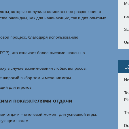
Mo
слоты, которые получили официальное разрешение от
re
ства очевидны, как для начинающих, так и для опытных
Sc
ровой процесс, благодаря использованию
Un
RTP), что означает более высокие шансы на
L
ржку в случае возникновения любых вопросов.
 широкий выбор тем и механик игры.
Ne
кций для игроков.
Te
Pl
кими показателями отдачи
Tr
ми отдачи – ключевой момент для успешной игры.
едующим шагам:
Dr