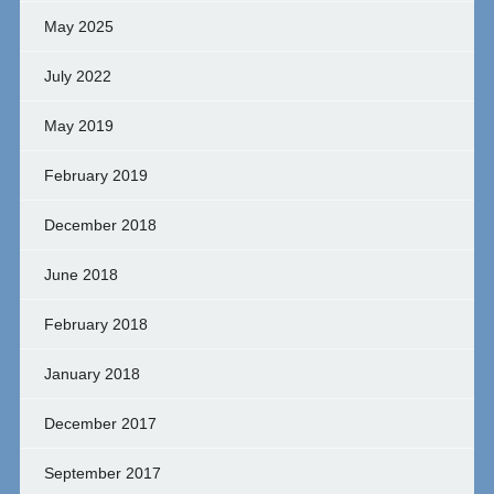
May 2025
July 2022
May 2019
February 2019
December 2018
June 2018
February 2018
January 2018
December 2017
September 2017