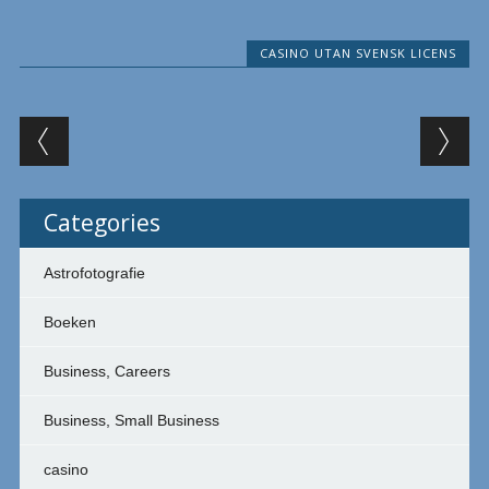
CASINO UTAN SVENSK LICENS
Post navigation
Categories
Astrofotografie
Boeken
Business, Careers
Business, Small Business
casino