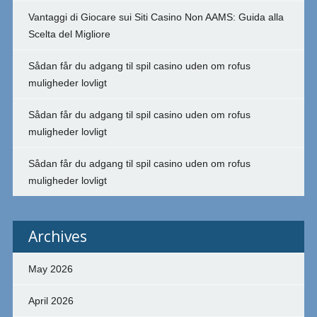
Vantaggi di Giocare sui Siti Casino Non AAMS: Guida alla
Scelta del Migliore
Sådan får du adgang til spil casino uden om rofus
muligheder lovligt
Sådan får du adgang til spil casino uden om rofus
muligheder lovligt
Sådan får du adgang til spil casino uden om rofus
muligheder lovligt
Archives
May 2026
April 2026