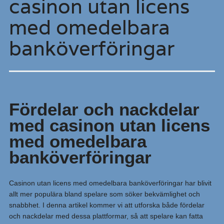
casinon utan licens
med omedelbara
banköverföringar
Fördelar och nackdelar
med casinon utan licens
med omedelbara
banköverföringar
Casinon utan licens med omedelbara banköverföringar har blivit
allt mer populära bland spelare som söker bekvämlighet och
snabbhet. I denna artikel kommer vi att utforska både fördelar
och nackdelar med dessa plattformar, så att spelare kan fatta