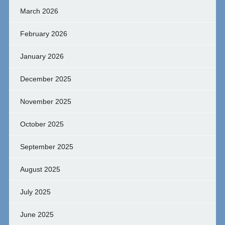
March 2026
February 2026
January 2026
December 2025
November 2025
October 2025
September 2025
August 2025
July 2025
June 2025