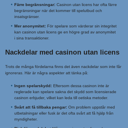
Färre begränsningar:
Casinon utan licens har ofta färre
begränsningar när det kommer till spelutbud och
insatsgränser.
Mer anonymitet:
För spelare som värderar sin integritet
kan casinon utan licens ge en högre grad av anonymitet
i sina transaktioner.
Nackdelar med casinon utan licens
Trots de många fördelarna finns det även nackdelar som inte får
ignoreras. Här är några aspekter att tänka på:
Ingen spelarskydd:
Eftersom dessa casinon inte är
reglerade kan spelare sakna det skydd som licensierade
casinon erbjuder, vilket kan leda till oetiska metoder.
Svårt att få tillbaka pengar:
Om problem uppstår med
utbetalningar eller fusk är det ofta svårt att få hjälp från
myndigheter.