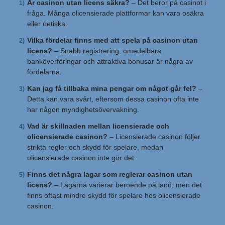
Är casinon utan licens säkra?
– Det beror på casinot i
fråga. Många olicensierade plattformar kan vara osäkra
eller oetiska.
Vilka fördelar finns med att spela på casinon utan
licens?
– Snabb registrering, omedelbara
banköverföringar och attraktiva bonusar är några av
fördelarna.
Kan jag få tillbaka mina pengar om något går fel?
–
Detta kan vara svårt, eftersom dessa casinon ofta inte
har någon myndighetsövervakning.
Vad är skillnaden mellan licensierade och
olicensierade casinon?
– Licensierade casinon följer
strikta regler och skydd för spelare, medan
olicensierade casinon inte gör det.
Finns det några lagar som reglerar casinon utan
licens?
– Lagarna varierar beroende på land, men det
finns oftast mindre skydd för spelare hos olicensierade
casinon.