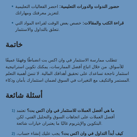
حضور الندوات والدورات التعليمية:
احضر الفعاليات التعليمية
لتعزيز معرفتك ومهاراتك.
قراءة الكتب والمقالات:
خصص بعض الوقت لقراءة المواد التي
تتعلق بالتداول والاستثمار.
خاتمة
تتطلب ممارسة الاستثمار في وان اكس بت انضباطًا وفهمًا عميقًا
للأسواق. من خلال اتباع أفضل الممارسات، يمكنك تكوين استراتيجية
استثمار ناجحة تساعدك على تحقيق أهدافك المالية. لا تنسَ أهمية التعلم
المستمر والتكيف مع التغيرات في السوق لضمان استثمارك بأمان وذكاء.
أسئلة شائعة
ما هي أفضل العملات للاستثمار في وان اكس بت؟
تعتمد
أفضل العملات على اتجاهات السوق والتحليل الفني، لكن
البتكوين والإيثريوم غالبًا ما يعتبران خيارات شائعة.
كيف أبدأ التداول في وان اكس بت؟
يجب عليك إنشاء حساب،