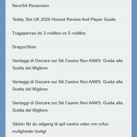
Neon54 Rezension
Teddy Slot UK 2026 Honest Review And Player Guide
Tragaperras de 3-rodillos vs 5-rodillos
DragonSlots
Vantaggi di Giocare sui Siti Casino Non AAMS: Guida alla
Scelta del Migliore
Vantaggi di Giocare sui Siti Casino Non AAMS: Guida alla
Scelta del Migliore
Vantaggi di Giocare sui Siti Casino Non AAMS: Guida alla
Scelta del Migliore
Sådan får du adgang til spil casino uden om rofus
muligheder lovligt