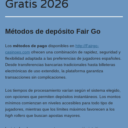
Gratis 2026
Métodos de depósito Fair Go
Los
métodos de pago
disponibles en
http://Fairgo-
casinoes.com
ofrecen una combinación de rapidez, seguridad y
flexibilidad adaptada a las preferencias de jugadores españoles.
Desde transferencias bancarias tradicionales hasta billeteras
electrónicas de uso extendido, la plataforma garantiza
transacciones sin complicaciones.
Los tiempos de procesamiento varían según el sistema elegido,
con opciones que permiten depósitos instantáneos. Los montos
mínimos comienzan en niveles accesibles para todo tipo de
jugadores, mientras que los límites máximos favorecen a los
high rollers
que buscan apostas mayores.