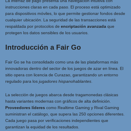
La interfaz de pago presenta una navegación intuitiva con
instrucciones claras en cada paso. El proceso está optimizado
para dispositivos móviles, lo que permite gestionar fondos desde
cualquier ubicación. La seguridad de las transacciones está
respaldada por protocolos de
encriptación avanzada
que
protegen los datos sensibles de los usuarios.
Introducción a Fair Go
Fair Go se ha consolidado como una de las plataformas más
innovadoras dentro del sector de los juegos de azar en línea. El
sitio opera con licencia de Curazao, garantizando un entorno
regulado para los
jugadores hispanohablantes
.
La selección de juegos abarca desde tragamonedas clásicas
hasta variantes modernas con gráficos de alta definición.
Proveedores líderes
como Realtime Gaming y Rival Gaming
suministran el catálogo, que supera las 250 opciones diferentes.
Cada juego pasa por verificaciones independientes que
garantizan la equidad de los resultados.