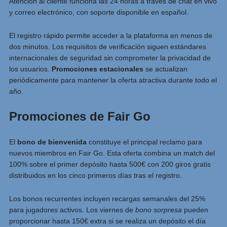
Atención al cliente funciona las 24 horas a través de chat en vivo
y correo electrónico, con soporte disponible en español.
El registro rápido permite acceder a la plataforma en menos de
dos minutos. Los requisitos de verificación siguen estándares
internacionales de seguridad sin comprometer la privacidad de
los usuarios.
Promociones estacionales
se actualizan
periódicamente para mantener la oferta atractiva durante todo el
año.
Promociones de Fair Go
El
bono de bienvenida
constituye el principal reclamo para
nuevos miembros en Fair Go. Esta oferta combina un match del
100% sobre el primer depósito hasta 500€ con 200 giros gratis
distribuidos en los cinco primeros días tras el registro.
Los bonos recurrentes incluyen recargas semanales del 25%
para jugadores activos. Los viernes de
bono sorpresa
pueden
proporcionar hasta 150€ extra si se realiza un depósito el día