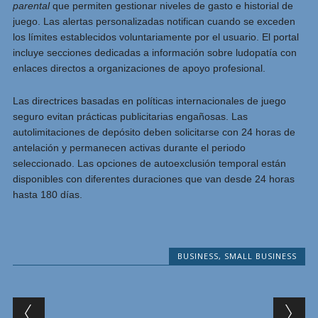
parental
que permiten gestionar niveles de gasto e historial de
juego. Las alertas personalizadas notifican cuando se exceden
los límites establecidos voluntariamente por el usuario. El portal
incluye secciones dedicadas a información sobre ludopatía con
enlaces directos a organizaciones de apoyo profesional.
Las directrices basadas en políticas internacionales de juego
seguro evitan prácticas publicitarias engañosas. Las
autolimitaciones de depósito deben solicitarse con 24 horas de
antelación y permanecen activas durante el periodo
seleccionado. Las opciones de autoexclusión temporal están
disponibles con diferentes duraciones que van desde 24 horas
hasta 180 días.
BUSINESS, SMALL BUSINESS
Post navigation