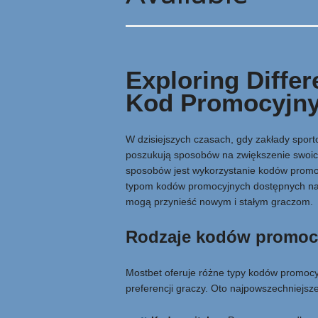
Exploring Differ
Kod Promocyjny
W dzisiejszych czasach, gdy zakłady sport
poszukują sposobów na zwiększenie swoic
sposobów jest wykorzystanie kodów promoc
typom kodów promocyjnych dostępnych na pl
mogą przynieść nowym i stałym graczom.
Rodzaje kodów promoc
Mostbet oferuje różne typy kodów promocy
preferencji graczy. Oto najpowszechniejsz