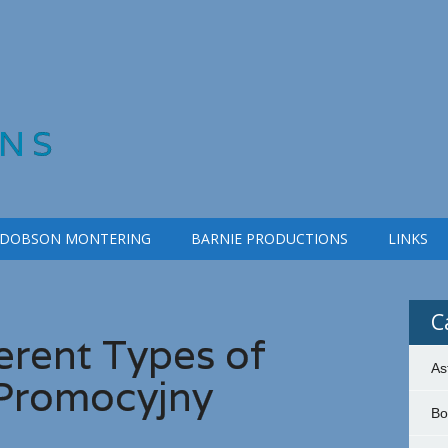
NS
 DOBSON MONTERING
BARNIE PRODUCTIONS
LINKS
C
erent Types of
As
Promocyjny
Bo