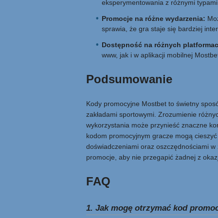
eksperymentowania z różnymi typami
Promocje na różne wydarzenia:
Moż
sprawia, że gra staje się bardziej inte
Dostępność na różnych platformac
www, jak i w aplikacji mobilnej Mostb
Podsumowanie
Kody promocyjne Mostbet to świetny spos
zakładami sportowymi. Zrozumienie różny
wykorzystania może przynieść znaczne kor
kodom promocyjnym gracze mogą cieszyć 
doświadczeniami oraz oszczędnościami w za
promocje, aby nie przegapić żadnej z okazj
FAQ
1. Jak mogę otrzymać kod promo