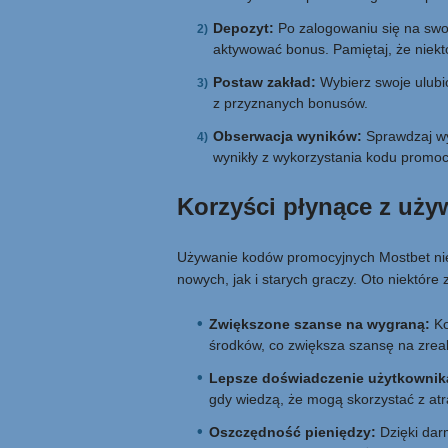
Depozyt:
Po zalogowaniu się na swo
aktywować bonus. Pamiętaj, że nie
Postaw zakład:
Wybierz swoje ulubi
z przyznanych bonusów.
Obserwacja wyników:
Sprawdzaj wyn
wynikły z wykorzystania kodu promoc
Korzyści płynące z uż
Używanie kodów promocyjnych Mostbet nies
nowych, jak i starych graczy. Oto niektóre 
Zwiększone szanse na wygraną:
Ko
środków, co zwiększa szansę na zrea
Lepsze doświadczenie użytkownik
gdy wiedzą, że mogą skorzystać z atr
Oszczędność pieniędzy:
Dzięki dar