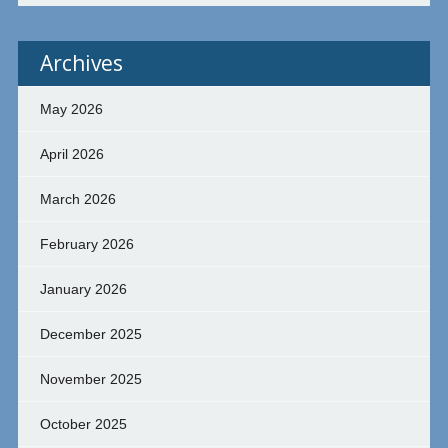
Archives
May 2026
April 2026
March 2026
February 2026
January 2026
December 2025
November 2025
October 2025