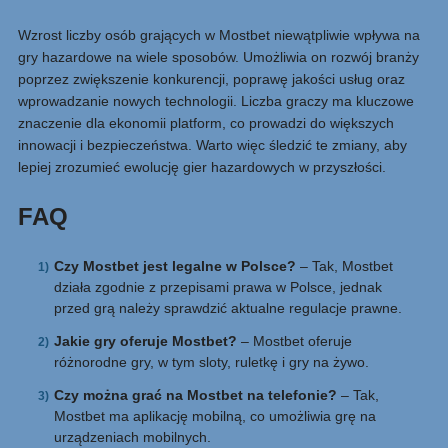
Wzrost liczby osób grających w Mostbet niewątpliwie wpływa na
gry hazardowe na wiele sposobów. Umożliwia on rozwój branży
poprzez zwiększenie konkurencji, poprawę jakości usług oraz
wprowadzanie nowych technologii. Liczba graczy ma kluczowe
znaczenie dla ekonomii platform, co prowadzi do większych
innowacji i bezpieczeństwa. Warto więc śledzić te zmiany, aby
lepiej zrozumieć ewolucję gier hazardowych w przyszłości.
FAQ
Czy Mostbet jest legalne w Polsce?
– Tak, Mostbet
działa zgodnie z przepisami prawa w Polsce, jednak
przed grą należy sprawdzić aktualne regulacje prawne.
Jakie gry oferuje Mostbet?
– Mostbet oferuje
różnorodne gry, w tym sloty, ruletkę i gry na żywo.
Czy można grać na Mostbet na telefonie?
– Tak,
Mostbet ma aplikację mobilną, co umożliwia grę na
urządzeniach mobilnych.