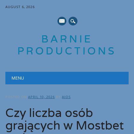
AUGUST 6, 2026
mail
BARNIE
PRODUCTIONS
Main menu
Skip
MENU
to
content
POSTED ON
APRIL 10, 2026
BY
AIOS
Czy liczba osób
grających w Mostbet