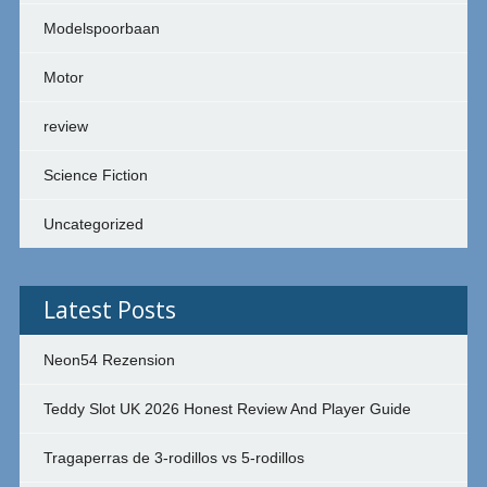
Modelspoorbaan
Motor
review
Science Fiction
Uncategorized
Latest Posts
Neon54 Rezension
Teddy Slot UK 2026 Honest Review And Player Guide
Tragaperras de 3-rodillos vs 5-rodillos