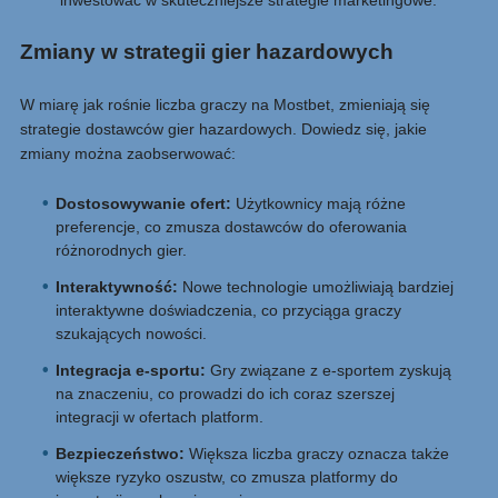
inwestować w skuteczniejsze strategie marketingowe.
Zmiany w strategii gier hazardowych
W miarę jak rośnie liczba graczy na Mostbet, zmieniają się
strategie dostawców gier hazardowych. Dowiedz się, jakie
zmiany można zaobserwować:
Dostosowywanie ofert:
Użytkownicy mają różne
preferencje, co zmusza dostawców do oferowania
różnorodnych gier.
Interaktywność:
Nowe technologie umożliwiają bardziej
interaktywne doświadczenia, co przyciąga graczy
szukających nowości.
Integracja e-sportu:
Gry związane z e-sportem zyskują
na znaczeniu, co prowadzi do ich coraz szerszej
integracji w ofertach platform.
Bezpieczeństwo:
Większa liczba graczy oznacza także
większe ryzyko oszustw, co zmusza platformy do