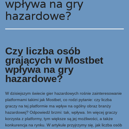
wpływa na gry
hazardowe?
Czy liczba osób
grających w Mostbet
wpływa na gry
hazardowe?
W dzisiejszym świecie gier hazardowych rośnie zainteresowanie
platformami takimi jak Mostbet, co rodzi pytanie: czy liczba
graczy na tej platformie ma wpływ na ogólny obraz branży
hazardowej? Odpowiedź brzmi: tak, wpływa. Im więcej graczy
korzysta z platformy, tym większe są jej możliwości, a także
konkurencja na rynku. W artykule przyjrzymy się, jak liczba osób