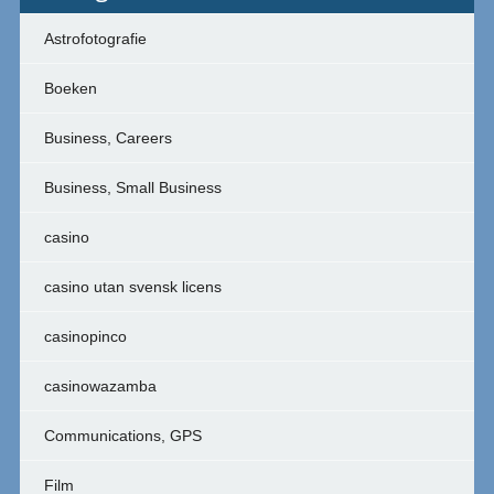
Astrofotografie
Boeken
Business, Careers
Business, Small Business
casino
casino utan svensk licens
casinopinco
casinowazamba
Communications, GPS
Film