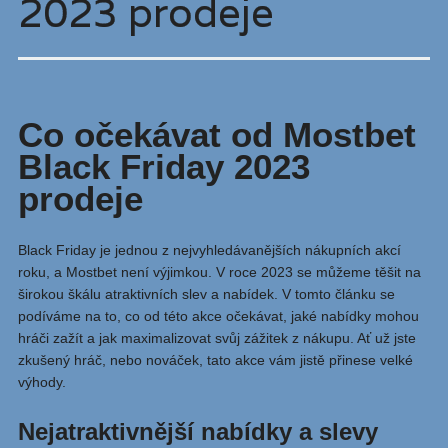
2023 prodeje
Co očekávat od Mostbet
Black Friday 2023
prodeje
Black Friday je jednou z nejvyhledávanějších nákupních akcí
roku, a Mostbet není výjimkou. V roce 2023 se můžeme těšit na
širokou škálu atraktivních slev a nabídek. V tomto článku se
podíváme na to, co od této akce očekávat, jaké nabídky mohou
hráči zažít a jak maximalizovat svůj zážitek z nákupu. Ať už jste
zkušený hráč, nebo nováček, tato akce vám jistě přinese velké
výhody.
Nejatraktivnější nabídky a slevy