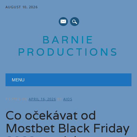
AUGUST 10, 2026
mail
BARNIE
PRODUCTIONS
Main menu
Skip
MENU
to
content
POSTED ON
APRIL 16, 2026
BY
AIOS
Co očekávat od
Mostbet Black Friday