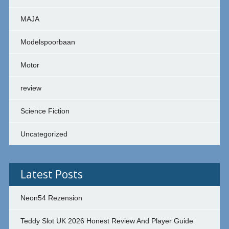
MAJA
Modelspoorbaan
Motor
review
Science Fiction
Uncategorized
Latest Posts
Neon54 Rezension
Teddy Slot UK 2026 Honest Review And Player Guide