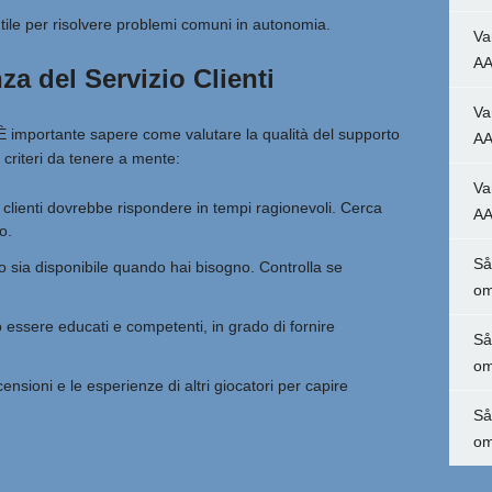
ile per risolvere problemi comuni in autonomia.
Va
AA
za del Servizio Clienti
Va
li. È importante sapere come valutare la qualità del supporto
AA
criteri da tenere a mente:
Va
clienti dovrebbe rispondere in tempi ragionevoli. Cerca
AA
o.
Så
io sia disponibile quando hai bisogno. Controlla se
om
 essere educati e competenti, in grado di fornire
Så
om
censioni e le esperienze di altri giocatori per capire
Så
om