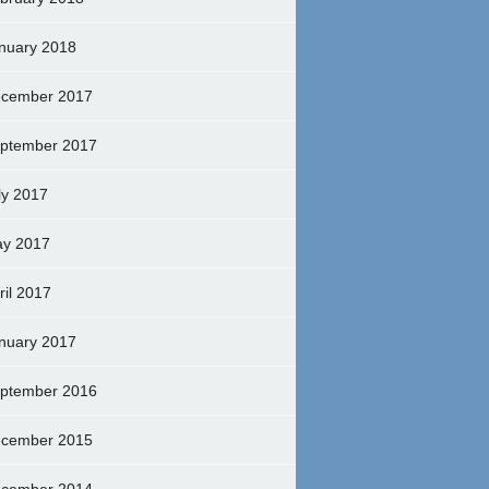
nuary 2018
cember 2017
ptember 2017
ly 2017
y 2017
ril 2017
nuary 2017
ptember 2016
cember 2015