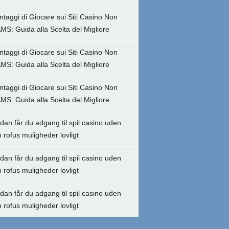
ntaggi di Giocare sui Siti Casino Non
MS: Guida alla Scelta del Migliore
ntaggi di Giocare sui Siti Casino Non
MS: Guida alla Scelta del Migliore
ntaggi di Giocare sui Siti Casino Non
MS: Guida alla Scelta del Migliore
dan får du adgang til spil casino uden
 rofus muligheder lovligt
dan får du adgang til spil casino uden
 rofus muligheder lovligt
dan får du adgang til spil casino uden
 rofus muligheder lovligt