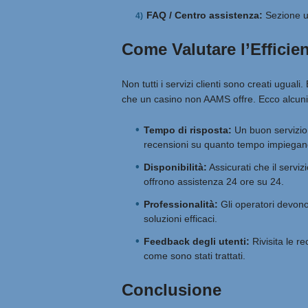
FAQ / Centro assistenza:
Sezione ut
Come Valutare l’Efficien
Non tutti i servizi clienti sono creati ugua
che un casino non AAMS offre. Ecco alcuni 
Tempo di risposta:
Un buon servizio 
recensioni su quanto tempo impiegan
Disponibilità:
Assicurati che il serviz
offrono assistenza 24 ore su 24.
Professionalità:
Gli operatori devono
soluzioni efficaci.
Feedback degli utenti:
Rivisita le re
come sono stati trattati.
Conclusione