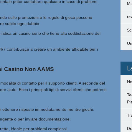
ntale poter contattare qualcuno in caso di problemi
Mo
re
e sulle promozioni o le regole di gioco possono
re subito ogni dubbio.
Sc
e indica un casino serio che tiene alla soddisfazione del
Un
/7 contribuisce a creare un ambiente affidabile per i
L
i dai Casino Non AAMS
Ne
odalità di contatto per il supporto clienti. A seconda del
re aiuto. Ecco i principali tipi di servizi clienti che potresti
Te
Pl
 ottenere risposte immediatamente mentre giochi.
Tr
 urgente o per inviare documentazione.
Dr
retta, ideale per problemi complessi.