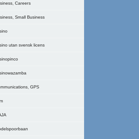
siness, Careers
siness, Small Business
sino
sino utan svensk licens
sinopinco
sinowazamba
mmunications, GPS
lm
AJA
delspoorbaan