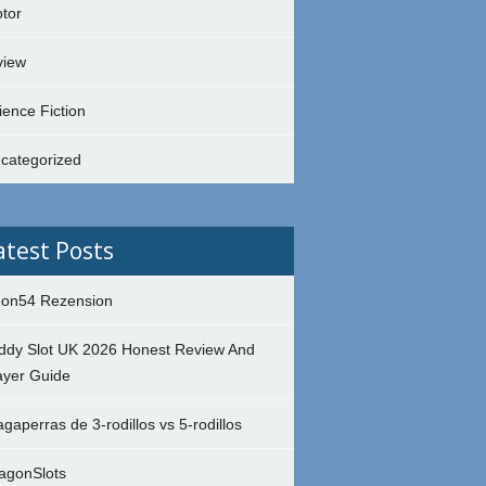
tor
view
ience Fiction
categorized
atest Posts
on54 Rezension
ddy Slot UK 2026 Honest Review And
ayer Guide
agaperras de 3-rodillos vs 5-rodillos
agonSlots