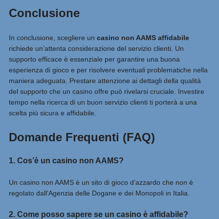
Conclusione
In conclusione, scegliere un
casino non AAMS affidabile
richiede un’attenta considerazione del servizio clienti. Un
supporto efficace è essenziale per garantire una buona
esperienza di gioco e per risolvere eventuali problematiche nella
maniera adeguata. Prestare attenzione ai dettagli della qualità
del supporto che un casino offre può rivelarsi cruciale. Investire
tempo nella ricerca di un buon servizio clienti ti porterà a una
scelta più sicura e affidabile.
Domande Frequenti (FAQ)
1. Cos’è un casino non AAMS?
Un casino non AAMS è un sito di gioco d’azzardo che non è
regolato dall’Agenzia delle Dogane e dei Monopoli in Italia.
2. Come posso sapere se un casino è affidabile?