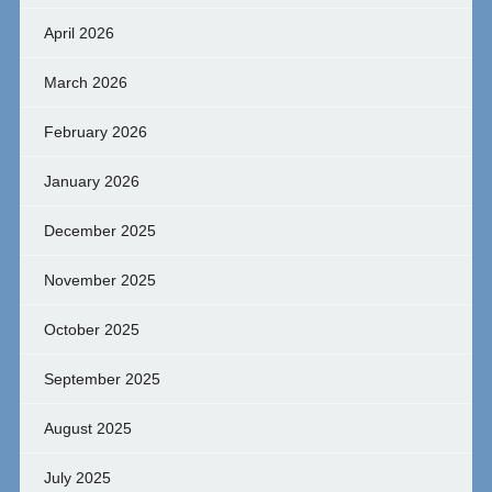
April 2026
March 2026
February 2026
January 2026
December 2025
November 2025
October 2025
September 2025
August 2025
July 2025