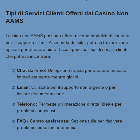
Tipi di Servizi Clienti Offerti dai Casino Non
AAMS
I casino non AAMS possono offrire diverse modalità di contatto
per il supporto clienti. A seconda del sito, potresti trovare varie
opzioni per ottenere aiuto. Ecco i principali tipi di servizi clienti
che potresti incontrare:
Chat dal vivo:
Un’opzione rapida per ottenere risposte
immediatamente mentre giochi.
Email:
Utilizzata per il supporto non urgente o per
inviare documentazione.
Telefono:
Permette un’interazione diretta, ideale per
problemi complessi.
FAQ / Centro assistenza:
Sezione utile per risolvere
problemi comuni in autonomia.