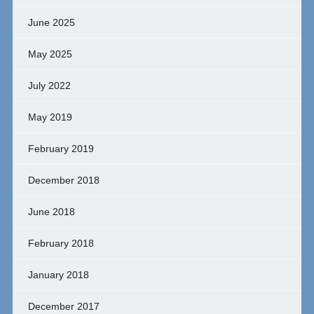
June 2025
May 2025
July 2022
May 2019
February 2019
December 2018
June 2018
February 2018
January 2018
December 2017