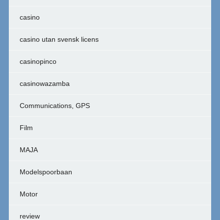
casino
casino utan svensk licens
casinopinco
casinowazamba
Communications, GPS
Film
MAJA
Modelspoorbaan
Motor
review