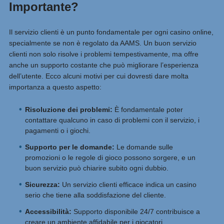
Importante?
Il servizio clienti è un punto fondamentale per ogni casino online,
specialmente se non è regolato da AAMS. Un buon servizio
clienti non solo risolve i problemi tempestivamente, ma offre
anche un supporto costante che può migliorare l’esperienza
dell’utente. Ecco alcuni motivi per cui dovresti dare molta
importanza a questo aspetto:
Risoluzione dei problemi:
È fondamentale poter
contattare qualcuno in caso di problemi con il servizio, i
pagamenti o i giochi.
Supporto per le domande:
Le domande sulle
promozioni o le regole di gioco possono sorgere, e un
buon servizio può chiarire subito ogni dubbio.
Sicurezza:
Un servizio clienti efficace indica un casino
serio che tiene alla soddisfazione del cliente.
Accessibilità:
Supporto disponibile 24/7 contribuisce a
creare un ambiente affidabile per i giocatori.