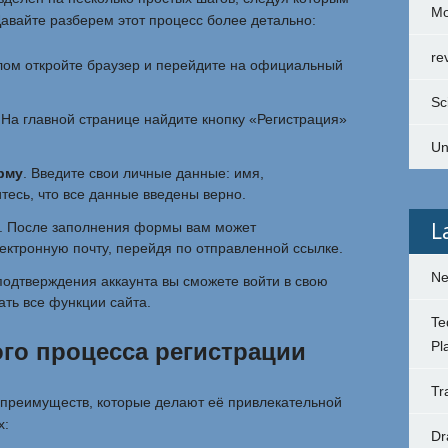
Mo
 Давайте разберем этот процесс более детально:
re
лом откройте браузер и перейдите на официальный
Sc
 На главной странице найдите кнопку «Регистрация»
Un
рму
. Введите свои личные данные: имя,
тесь, что все данные введены верно.
L
. После заполнения формы вам может
ектронную почту, перейдя по отправленной ссылке.
Ne
подтверждения аккаунта вы сможете войти в свою
ать все функции сайта.
Te
го процесса регистрации
Pl
Tr
 преимуществ, которые делают её привлекательной
х:
Dr