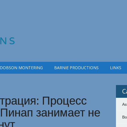
NS
 DOBSON MONTERING
BARNIE PRODUCTIONS
LINKS
C
трация: Процесс
As
 Пинап занимает не
Bo
нут