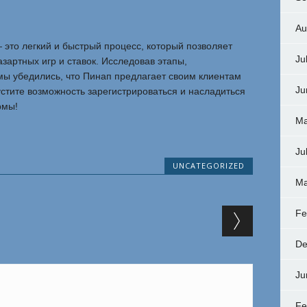
Au
 это легкий и быстрый процесс, который позволяет
Ju
азартных игр и ставок. Исследовав этапы,
ы убедились, что Пинап предлагает своим клиентам
Ju
стите возможность зарегистрироваться и насладиться
рмы!
Ma
Ju
UNCATEGORIZED
Ma
Fe
De
Ju
Fe