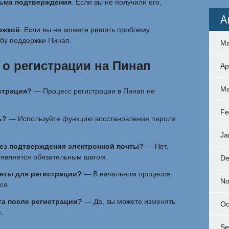
сьма подтверждения
. Если вы не получили его,
A
ржкой
. Если вы не можете решить проблему
жбу поддержки Пинап.
Ma
о регистрации на Пинап
Ap
Ma
страция?
— Процесс регистрации в Пинап не
Fe
ь?
— Используйте функцию восстановления пароля
Ja
ез подтверждения электронной почты?
— Нет,
 является обязательным шагом.
De
нты для регистрации?
— В начальном процессе
No
ся.
та после регистрации?
— Да, вы можете изменять
Oc
.
Se