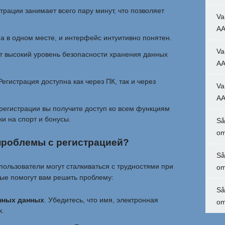
страции занимает всего пару минут, что позволяет
Va
AA
а в одном месте, и интерфейс интуитивно понятен.
Va
т высокий уровень безопасности хранения данных
AA
 Регистрация доступна как через ПК, так и через
Va
AA
 регистрации вы получите доступ ко всем функциям
ки на спорт и бонусы.
Så
om
 проблемы с регистрацией?
Så
пользователи могут сталкиваться с трудностями при
om
рые помогут вам решить проблему:
Så
нных данных
. Убедитесь, что имя, электронная
om
к.