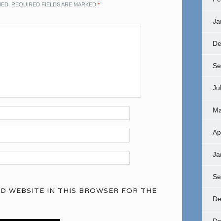
HED.
REQUIRED FIELDS ARE MARKED
*
Ja
De
Se
Ju
Ma
Ap
Ja
Se
ND WEBSITE IN THIS BROWSER FOR THE
De