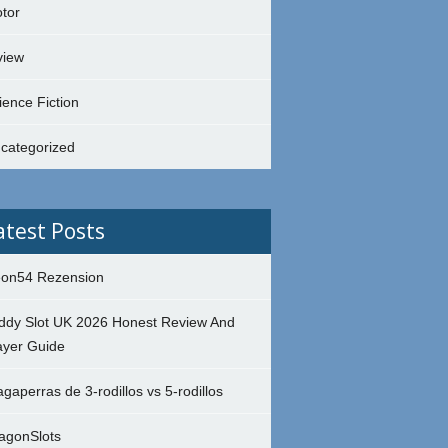
tor
view
ience Fiction
categorized
atest Posts
on54 Rezension
ddy Slot UK 2026 Honest Review And
ayer Guide
agaperras de 3-rodillos vs 5-rodillos
agonSlots