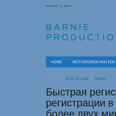
AUGUST 6, 2026
BARNIE
PRODUCTIO
Main menu
Skip
HOME
MOTORISEREN VAN EEN
to
content
POSTED ON
APRIL 19, 2026
BY
BARNIE
Быстрая регис
регистрации в
более двух ми