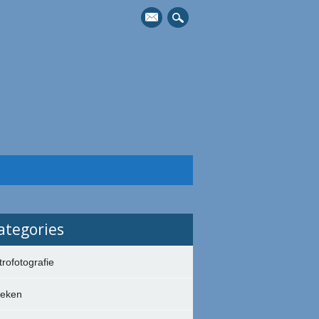
mail
ategories
trofotografie
eken