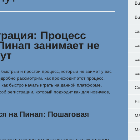
Bu
Bu
ca
трация: Процесс
Пинап занимает не
ca
ут
ca
быстрый и простой процесс, который не займет у вас
ca
одробно рассмотрим, как происходит этот процесс,
 как быстро начать играть на данной платформе.
Co
об регистрации, который подходит как для новичков,
Fi
ся на Пинап: Пошаговая
M
Mo
зделен на несколько простых шагов, следуя которым