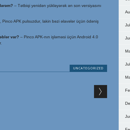
ilərəm?
– Tətbiqi yenidən yükləyərək ən son versiyasını
Au
, Pinco APK pulsuzdur, lakin bəzi əlavələr üçün ödəniş
Ju
əblər var?
– Pinco APK-nın işləməsi üçün Android 4.0
Ju
r.
Ma
Ju
UNCATEGORIZED
Ma
Fe
De
Ju
Fe