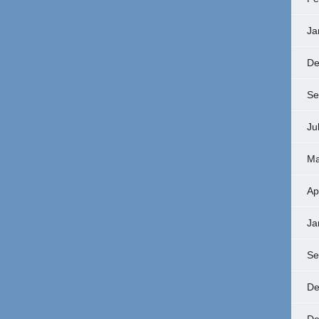
Ja
De
Se
Ju
Ma
Ap
Ja
Se
De