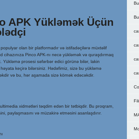
Bu
Bu
co APK Yükləmək Üçün
lədçi
ca
ca
opulyar olan bir platformadır və istifadəçilərə müxtəlif
oid cihazınıza Pinco APK-nı necə yükləmək və quraşdırmaq
ca
Yükləmə prosesi səfərbər edici görünə bilər, lakin
 həyata keçirə bilərsiniz. Hədəfimiz, sizə bu yükləmə
ca
əkdir və bu, hər aşamada sizə kömək edəcəkdir.
Co
Fi
ultimedia xidmətləri təqdim edən bir tətbiqdir. Bu proqram,
əsini, paylaşmasını və müzakirə etməsini asanlaşdırır.
M
Mo
nı