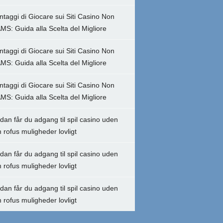
ntaggi di Giocare sui Siti Casino Non
MS: Guida alla Scelta del Migliore
ntaggi di Giocare sui Siti Casino Non
MS: Guida alla Scelta del Migliore
ntaggi di Giocare sui Siti Casino Non
MS: Guida alla Scelta del Migliore
dan får du adgang til spil casino uden
 rofus muligheder lovligt
dan får du adgang til spil casino uden
 rofus muligheder lovligt
dan får du adgang til spil casino uden
 rofus muligheder lovligt