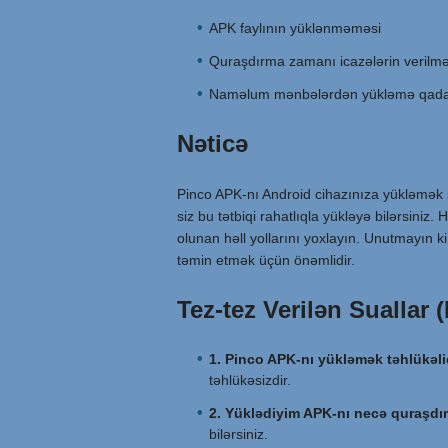
APK faylının yüklənməməsi
Quraşdırma zamanı icazələrin verilm
Naməlum mənbələrdən yükləmə qada
Nəticə
Pinco APK-nı Android cihazınıza yükləmək s
siz bu tətbiqi rahatlıqla yükləyə bilərsiniz
olunan həll yollarını yoxlayın. Unutmayın ki
təmin etmək üçün önəmlidir.
Tez-tez Verilən Suallar 
1. Pinco APK-nı yükləmək təhlükəli
təhlükəsizdir.
2. Yüklədiyim APK-nı necə quraşdı
bilərsiniz.