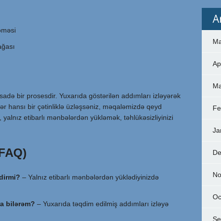
A
əməsi
Ma
ğası
Ap
Ma
adə bir prosesdir. Yuxarıda göstərilən addımları izləyərək
. Hər hansı bir çətinliklə üzləşsəniz, məqaləmizdə qeyd
Fe
, yalnız etibarlı mənbələrdən yükləmək, təhlükəsizliyinizi
Ja
(FAQ)
De
No
dirmi?
– Yalnız etibarlı mənbələrdən yüklədiyinizdə
Oc
ra bilərəm?
– Yuxarıda təqdim edilmiş addımları izləyə
Se