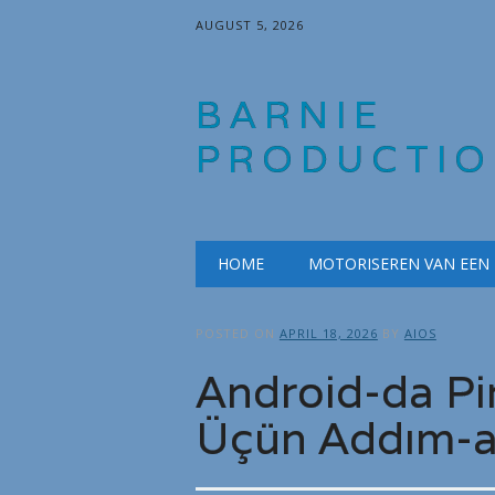
AUGUST 5, 2026
BARNIE
PRODUCTIO
Main menu
Skip
HOME
MOTORISEREN VAN EEN
to
content
POSTED ON
APRIL 18, 2026
BY
AIOS
Android-da P
Üçün Addım-a