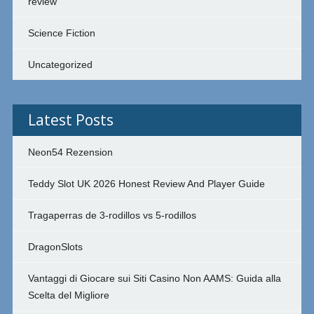
review
Science Fiction
Uncategorized
Latest Posts
Neon54 Rezension
Teddy Slot UK 2026 Honest Review And Player Guide
Tragaperras de 3-rodillos vs 5-rodillos
DragonSlots
Vantaggi di Giocare sui Siti Casino Non AAMS: Guida alla
Scelta del Migliore