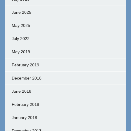
June 2025
May 2025
July 2022
May 2019
February 2019
December 2018
June 2018
February 2018
January 2018
December 2017