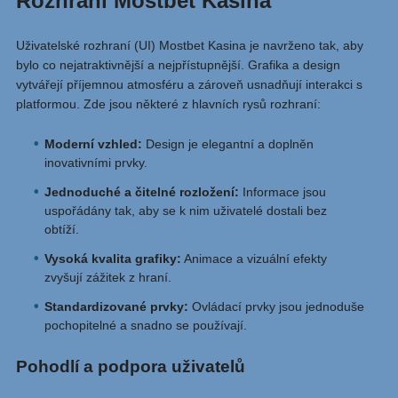
Rozhraní Mostbet Kasina
Uživatelské rozhraní (UI) Mostbet Kasina je navrženo tak, aby
bylo co nejatraktivnější a nejpřístupnější. Grafika a design
vytvářejí příjemnou atmosféru a zároveň usnadňují interakci s
platformou. Zde jsou některé z hlavních rysů rozhraní:
Moderní vzhled:
Design je elegantní a doplněn
inovativními prvky.
Jednoduché a čitelné rozložení:
Informace jsou
uspořádány tak, aby se k nim uživatelé dostali bez
obtíží.
Vysoká kvalita grafiky:
Animace a vizuální efekty
zvyšují zážitek z hraní.
Standardizované prvky:
Ovládací prvky jsou jednoduše
pochopitelné a snadno se používají.
Pohodlí a podpora uživatelů