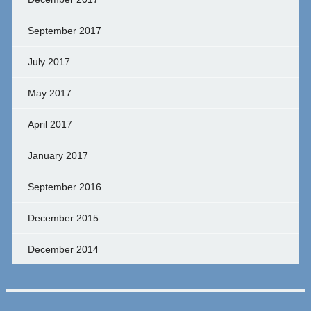
September 2017
July 2017
May 2017
April 2017
January 2017
September 2016
December 2015
December 2014