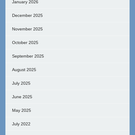
January 2026
December 2025
November 2025
October 2025
September 2025
August 2025
July 2025
June 2025
May 2025
July 2022