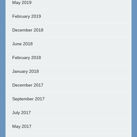
May 2019
February 2019
December 2018
June 2018
February 2018
January 2018
December 2017
September 2017
July 2017
May 2017