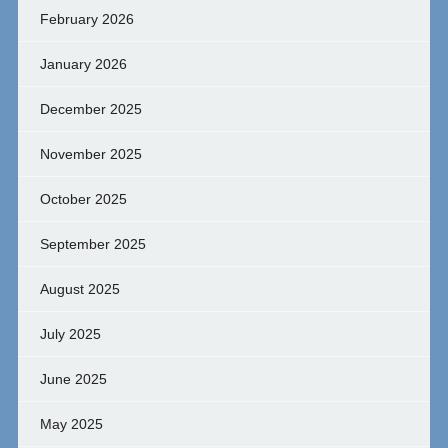
February 2026
January 2026
December 2025
November 2025
October 2025
September 2025
August 2025
July 2025
June 2025
May 2025