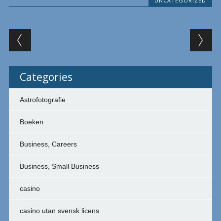
UNCATEGORIZED
Post navigation
Categories
Astrofotografie
Boeken
Business, Careers
Business, Small Business
casino
casino utan svensk licens