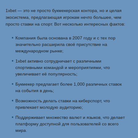
1xbet — это не просто букмекерская контора, но и целая
экосистема, предлагающая игрокам нечто большее, чем
просто ставки на спорт. Вот несколько интересных фактов:
Компания была основана в 2007 году и с тех пор
значительно расширила своё присутствие на
международном рынке;
1xbet активно сотрудничает с различными
спортивными командой и мероприятиями, что
увеличивает её популярность;
Букмекер предлагает более 1,000 различных ставок
на события в день;
Возможность делать ставки на киберспорт, что
привлекает молодую аудиторию;
Поддерживает множество валют и языков, что делает
платформу доступной для пользователей со всего
мира.