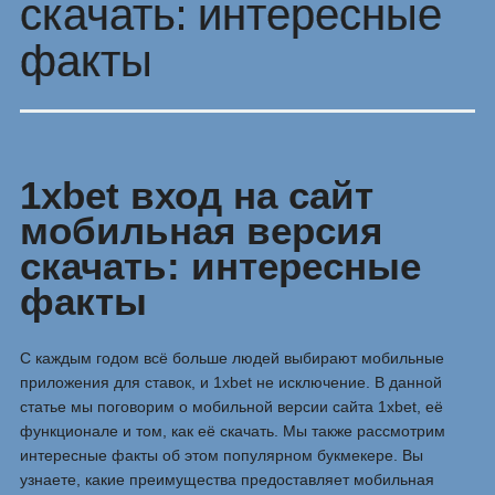
скачать: интересные
факты
1xbet вход на сайт
мобильная версия
скачать: интересные
факты
С каждым годом всё больше людей выбирают мобильные
приложения для ставок, и 1xbet не исключение. В данной
статье мы поговорим о мобильной версии сайта 1xbet, её
функционале и том, как её скачать. Мы также рассмотрим
интересные факты об этом популярном букмекере. Вы
узнаете, какие преимущества предоставляет мобильная