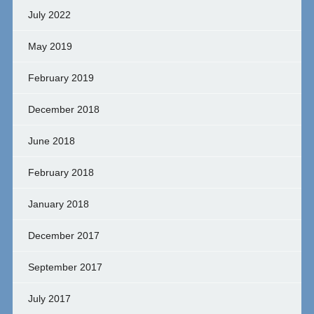
July 2022
May 2019
February 2019
December 2018
June 2018
February 2018
January 2018
December 2017
September 2017
July 2017