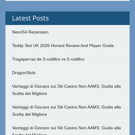
Latest Posts
Neon54 Rezension
Teddy Slot UK 2026 Honest Review And Player Guide
Tragaperras de 3-rodillos vs 5-rodillos
DragonSlots
Vantaggi di Giocare sui Siti Casino Non AAMS: Guida alla
Scelta del Migliore
Vantaggi di Giocare sui Siti Casino Non AAMS: Guida alla
Scelta del Migliore
Vantaggi di Giocare sui Siti Casino Non AAMS: Guida alla