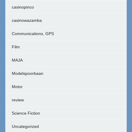
casinopinco
casinowazamba
Communications, GPS
Film
MAJA
Modelspoorbaan
Motor
review
Science Fiction
Uncategorized