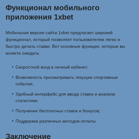
Функционал мобильного
приложения 1xbet
Мобильная версия сайта 1xbet предлагает широкий
функционал, который позволяет пользователям легко и
быстро делать ставки. Вот основные функции, которые вы
можете ожидать:
Скоростной вход в личный кабинет;
Возможность просматривать текущие спортивные
события;
Удобный интерфейс для ввода ставок и анализа
статистики;
Получение бесплатных ставок и бонусов;
Поддержка различных методов оплаты.
Заключение