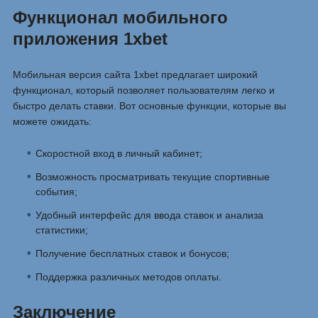
Функционал мобильного
приложения 1xbet
Мобильная версия сайта 1xbet предлагает широкий
функционал, который позволяет пользователям легко и
быстро делать ставки. Вот основные функции, которые вы
можете ожидать:
Скоростной вход в личный кабинет;
Возможность просматривать текущие спортивные
события;
Удобный интерфейс для ввода ставок и анализа
статистики;
Получение бесплатных ставок и бонусов;
Поддержка различных методов оплаты.
Заключение