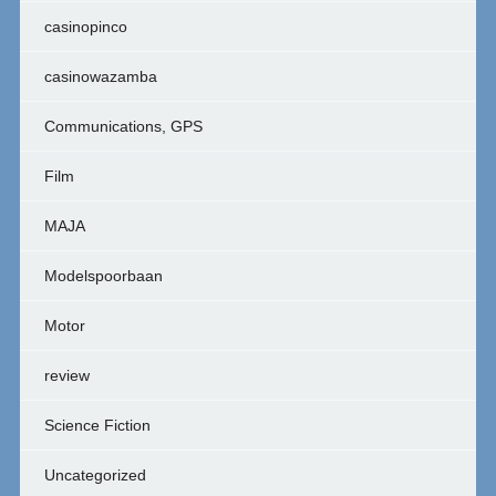
casinopinco
casinowazamba
Communications, GPS
Film
MAJA
Modelspoorbaan
Motor
review
Science Fiction
Uncategorized