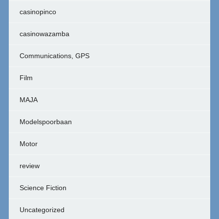
casinopinco
casinowazamba
Communications, GPS
Film
MAJA
Modelspoorbaan
Motor
review
Science Fiction
Uncategorized