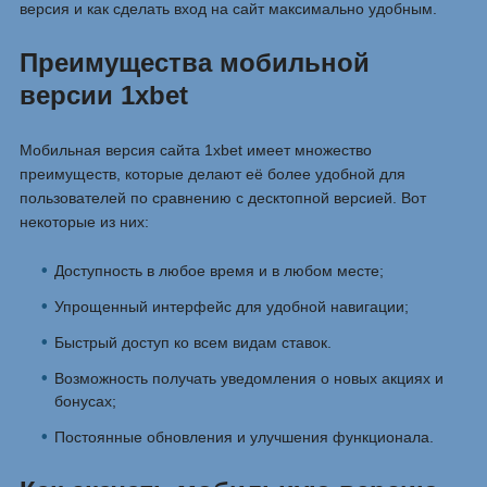
версия и как сделать вход на сайт максимально удобным.
Преимущества мобильной
версии 1xbet
Мобильная версия сайта 1xbet имеет множество
преимуществ, которые делают её более удобной для
пользователей по сравнению с десктопной версией. Вот
некоторые из них:
Доступность в любое время и в любом месте;
Упрощенный интерфейс для удобной навигации;
Быстрый доступ ко всем видам ставок.
Возможность получать уведомления о новых акциях и
бонусах;
Постоянные обновления и улучшения функционала.