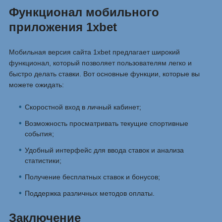
Функционал мобильного
приложения 1xbet
Мобильная версия сайта 1xbet предлагает широкий
функционал, который позволяет пользователям легко и
быстро делать ставки. Вот основные функции, которые вы
можете ожидать:
Скоростной вход в личный кабинет;
Возможность просматривать текущие спортивные
события;
Удобный интерфейс для ввода ставок и анализа
статистики;
Получение бесплатных ставок и бонусов;
Поддержка различных методов оплаты.
Заключение