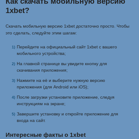
Как скачать мобильную версию
1xbet?
Скачать мобильную версию 1xbet достаточно просто. Чтобы
это сделать, следуйте этим шагам:
Перейдите на официальный сайт 1xbet с вашего
мобильного устройства;
На главной странице вы увидите кнопку для
скачивания приложения;
Нажмите на её и выберите нужную версию
приложения (для Android или iOS);
После загрузки установите приложение, следуя
инструкциям на экране;
Завершите установку и откройте приложение для
входа на сайт.
Интересные факты о 1xbet