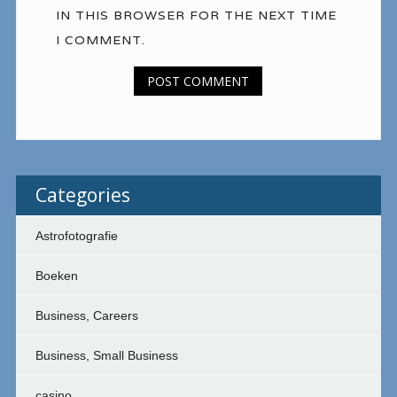
IN THIS BROWSER FOR THE NEXT TIME
I COMMENT.
Categories
Astrofotografie
Boeken
Business, Careers
Business, Small Business
casino