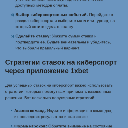
доступных методов оплаты.
Выбор киберспортивных событий:
Перейдите в
раздел киберспорта и выберите матч или турнир, на
который хотите сделать ставку.
Сделайте ставку:
Укажите сумму ставки и
подтвердите её. Будьте внимательны и убедитесь,
что выбрали правильный вариант.
Стратегии ставок на киберспорт
через приложение 1xbet
Для успешных ставок на киберспорт важно использовать
стратегии, которые помогут вам принимать взвешенные
решения. Вот несколько популярных стратегий:
Анализ команд:
Изучите информацию о командах,
их последних результатах и статистике.
Форма игроков:
Обратите внимание на состояние