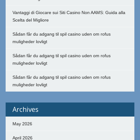
Vantaggi di Giocare sui Siti Casino Non AAMS: Guida alla
Scelta del Migliore
Sådan får du adgang til spil casino uden om rofus
muligheder lovligt
Sådan får du adgang til spil casino uden om rofus
muligheder lovligt
Sådan får du adgang til spil casino uden om rofus
muligheder lovligt
Archives
May 2026
April 2026