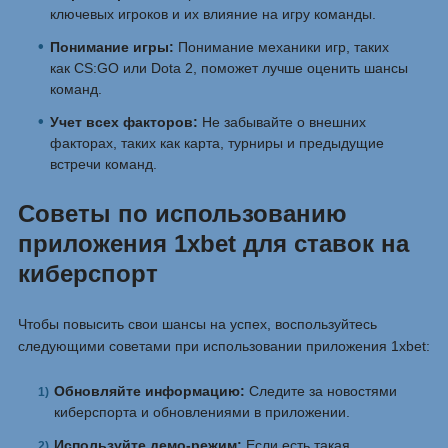
ключевых игроков и их влияние на игру команды.
Понимание игры:
Понимание механики игр, таких
как CS:GO или Dota 2, поможет лучше оценить шансы
команд.
Учет всех факторов:
Не забывайте о внешних
факторах, таких как карта, турниры и предыдущие
встречи команд.
Советы по использованию
приложения 1xbet для ставок на
киберспорт
Чтобы повысить свои шансы на успех, воспользуйтесь
следующими советами при использовании приложения 1xbet:
Обновляйте информацию:
Следите за новостями
киберспорта и обновлениями в приложении.
Используйте демо-режим:
Если есть такая