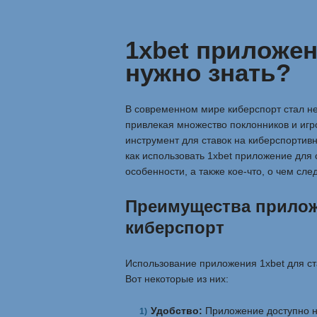
1xbet приложен
нужно знать?
В современном мире киберспорт стал н
привлекая множество поклонников и игр
инструмент для ставок на киберспортив
как использовать 1xbet приложение для 
особенности, а также кое-что, о чем сле
Преимущества приложе
киберспорт
Использование приложения 1xbet для ст
Вот некоторые из них:
Удобство:
Приложение доступно на