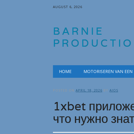
AUGUST 6, 2026
BARNIE
PRODUCTIO
Main menu
Skip
HOME
MOTORISEREN VAN EEN
to
content
POSTED ON
APRIL 18, 2026
BY
AIOS
1xbet приложе
что нужно зна