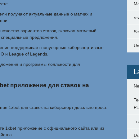
есте.
Mo
ели получают актуальные данные о матчах и
re
ени.
ножество вариантов ставок, включая матчевый
Sc
ие специальные предложения.
Un
ние поддерживает популярные киберспортивные
GO и League of Legends.
ложения и программы лояльности для
L
bet приложение для ставок на
Ne
Te
ия 1xbet для ставок на киберспорт довольно прост.
Pl
Tr
те 1xbet приложение с официального сайта или из
йства.
Dr