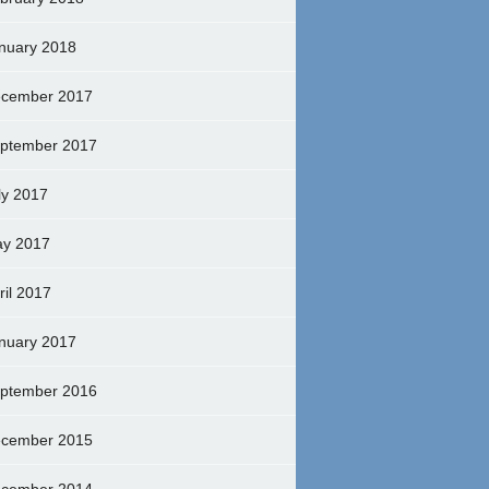
nuary 2018
cember 2017
ptember 2017
ly 2017
y 2017
ril 2017
nuary 2017
ptember 2016
cember 2015