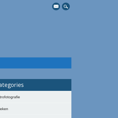
mail
ategories
trofotografie
eken