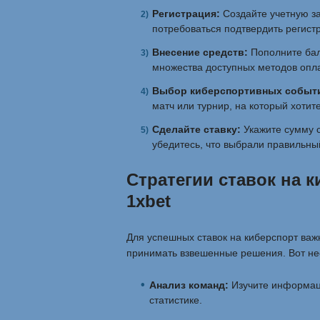
Регистрация:
Создайте учетную з
потребоваться подтвердить регист
Внесение средств:
Пополните бал
множества доступных методов опл
Выбор киберспортивных событ
матч или турнир, на который хотите
Сделайте ставку:
Укажите сумму с
убедитесь, что выбрали правильны
Стратегии ставок на 
1xbet
Для успешных ставок на киберспорт важн
принимать взвешенные решения. Вот нес
Анализ команд:
Изучите информаци
статистике.