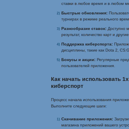
ставки в любое время и в любом м
Быстрые обновления:
Пользоват
турнирах в режиме реального врем
Разнообразие ставок:
Доступно м
результат, количество карт и друг
Поддержка киберспорта:
Приложе
дисциплины, такие как Dota 2, CS:
Бонусы и акции:
Регулярные пред
пользователей приложения.
Как начать использовать 1x
киберспорт
Процесс начала использования приложен
Выполните следующие шаги:
Скачивание приложения:
Загрузи
магазина приложений вашего устро