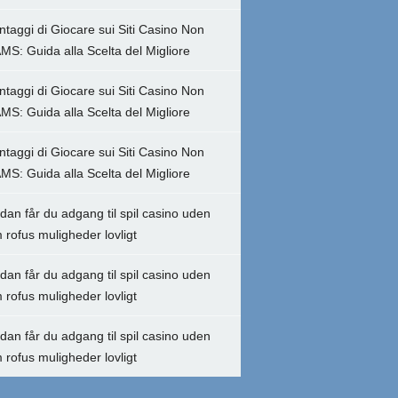
ntaggi di Giocare sui Siti Casino Non
MS: Guida alla Scelta del Migliore
ntaggi di Giocare sui Siti Casino Non
MS: Guida alla Scelta del Migliore
ntaggi di Giocare sui Siti Casino Non
MS: Guida alla Scelta del Migliore
dan får du adgang til spil casino uden
 rofus muligheder lovligt
dan får du adgang til spil casino uden
 rofus muligheder lovligt
dan får du adgang til spil casino uden
 rofus muligheder lovligt