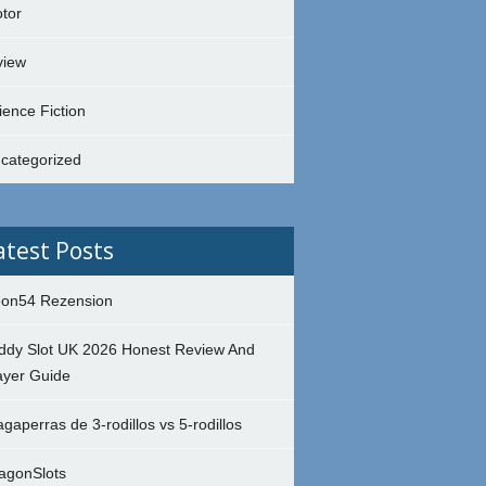
tor
view
ience Fiction
categorized
atest Posts
on54 Rezension
ddy Slot UK 2026 Honest Review And
ayer Guide
agaperras de 3-rodillos vs 5-rodillos
agonSlots