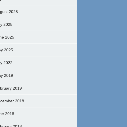
gust 2025
ly 2025
ne 2025
y 2025
ly 2022
y 2019
bruary 2019
cember 2018
ne 2018
bruary 2018