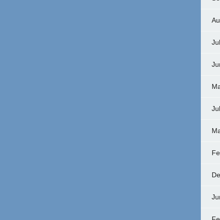
Au
Ju
Ju
Ma
Ju
Ma
Fe
De
Ju
Fe