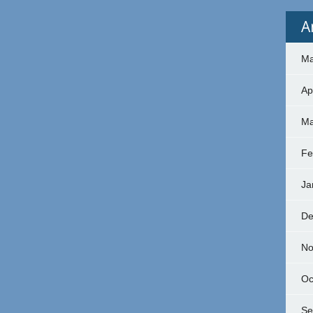
A
Ma
Ap
Ma
Fe
Ja
De
No
Oc
Se