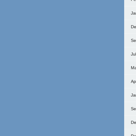
Ja
De
Se
Ju
Ma
Ap
Ja
Se
De