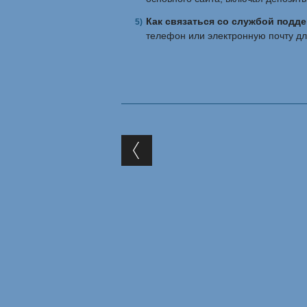
Как связаться со службой подд
телефон или электронную почту д
Post navigation