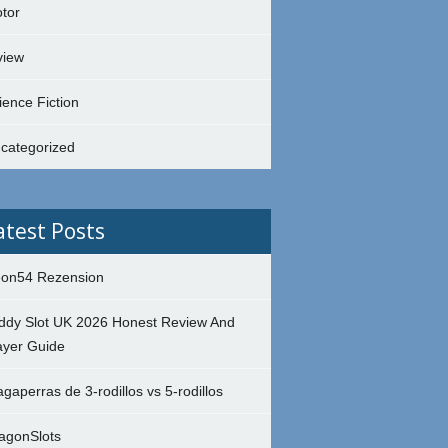
tor
view
ience Fiction
categorized
atest Posts
on54 Rezension
ddy Slot UK 2026 Honest Review And
ayer Guide
agaperras de 3-rodillos vs 5-rodillos
agonSlots