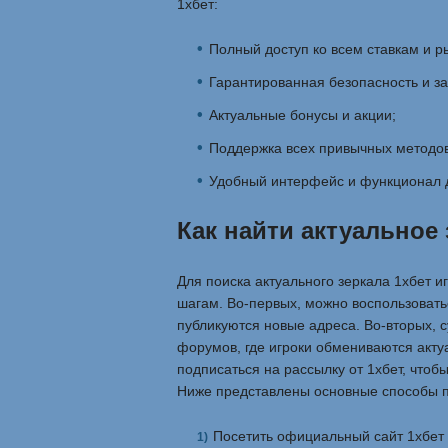
1хбет:
Полный доступ ко всем ставкам и р
Гарантированная безопасность и з
Актуальные бонусы и акции;
Поддержка всех привычных методов
Удобный интерфейс и функционал д
Как найти актуальное 
Для поиска актуального зеркала 1хбет 
шагам. Во-первых, можно воспользоват
публикуются новые адреса. Во-вторых, 
форумов, где игроки обмениваются акт
подписаться на рассылку от 1хбет, чтоб
Ниже представлены основные способы п
Посетить официальный сайт 1хбет 