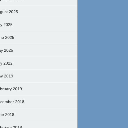
gust 2025
ly 2025
ne 2025
y 2025
ly 2022
y 2019
bruary 2019
cember 2018
ne 2018
bruary 2018