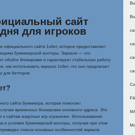
Bu
Bu
фициальный сайт
одня для игроков
ca
ca
е официального сайта 1хбет, которое предоставляет
нкциям букмекерской конторы. Зеркало — это
ca
ет обойти блокировки и гарантирует стабильную работу
, как использовать зеркало 1хбет, что оно предлагает
ca
 для бетторов.
Co
ет?
Fi
ного сайта букмекера, которая помогает
 случае временных блокировок основного адреса. Это
M
уп к сайтам азартных игр ограничен. Использование
ла и условия букмекерской конторы, получая при этом
Mo
 приведен список основных особенностей зеркала