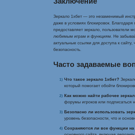
Заключение
Зеркало 1хбет — это незаменимый инстр
даже в условиях блокировок. Благодаря
предоставляет зеркало, пользователи мо
любимым играм и функциям. Не забывай
актуальные ссылки для доступа к сайту,
безопасность.
Часто задаваемые во
Что такое зеркало 1хбет?
Зеркало
который помогает обойти блокировк
Как можно найти рабочее зеркал
форумы игроков или подписаться н
Безопасно ли использовать зер
уровень безопасности, что и основн
Сохраняются ли все функции на
основного сайта, включая депозиты