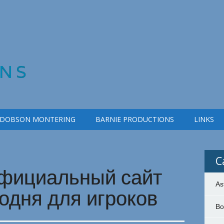
NS
 DOBSON MONTERING
BARNIE PRODUCTIONS
LINKS
C
официальный сайт
As
годня для игроков
Bo