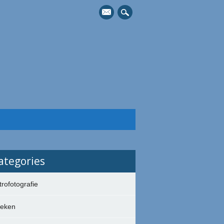
mail
ategories
trofotografie
eken