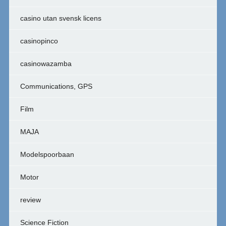
casino utan svensk licens
casinopinco
casinowazamba
Communications, GPS
Film
MAJA
Modelspoorbaan
Motor
review
Science Fiction